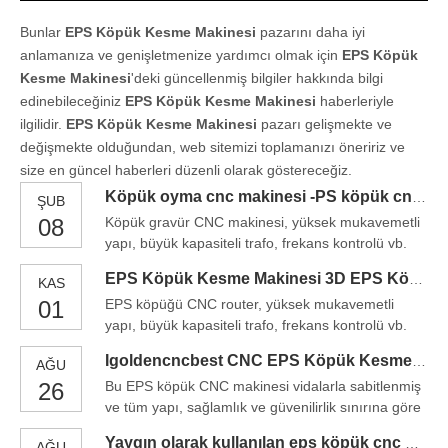
Bunlar
EPS Köpük Kesme Makinesi
pazarını daha iyi
anlamanıza ve genişletmenize yardımcı olmak için
EPS Köpük
Kesme Makinesi
'deki güncellenmiş bilgiler hakkında bilgi
edinebileceğiniz
EPS Köpük Kesme Makinesi
haberleriyle
ilgilidir.
EPS Köpük Kesme Makinesi
pazarı gelişmekte ve
değişmekte olduğundan, web sitemizi toplamanızı öneririz ve
size en güncel haberleri düzenli olarak göstereceğiz.
Köpük oyma cnc makinesi -PS köpük cnc router
ŞUB
08
Köpük gravür CNC makinesi, yüksek mukavemetli
yapı, büyük kapasiteli trafo, frekans kontrolü vb.
Avantajlarına sahiptir. Gravür ve kesimi, çok
EPS Köpük Kesme Makinesi 3D EPS Köpük Kesici Fabrika Fiyat
KAS
filamentli eşzamanlı kesimi gerçekleştirmek için
01
EPS köpüğü CNC router, yüksek mukavemetli
frekans dönüşüm hızı düzenleme ve voltaj
yapı, büyük kapasiteli trafo, frekans kontrolü vb.
bağımsız ayar cihazını benimser.
Avantajları vardır. Gravür ve kesme, çok filamentli
Igoldencncbest CNC EPS Köpük Kesme Makinesi Satılık
AĞU
eşzamanlı kesim ve hız CU'yu gerçekleştirmek için
26
Bu EPS köpük CNC makinesi vidalarla sabitlenmiş
frekans dönüşüm hız düzenleme ve voltaj
ve tüm yapı, sağlamlık ve güvenilirlik sınırına göre
bağımsız ayar cihazını benimser.
test edilir. Ve bu EPS köpüğü CNC makinesi, büyük
Yaygın olarak kullanılan eps köpük cnc makinesi Fiyat
AĞU