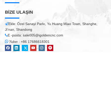
BİZE ULAŞIN
Ekle: Özel Sanayi Parkı, Yu Huang Miao Town, Shanghe,

Ji'nan, Shandong
E -posta:
sale005@igoldencnc.com


:
+86 17686618301
Naber