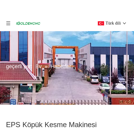
Türk dili
geçerli yer:
Ev
»
Haberler
EPS Köpük Kesme Makinesi