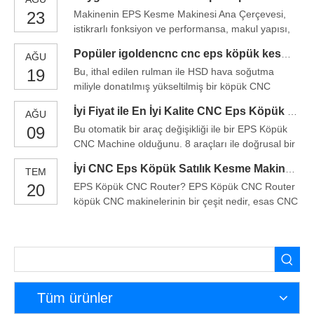
iş parçaları için ilk tercihtir. EPS köpüğü CNC
23
Makinenin EPS Kesme Makinesi Ana Çerçevesi,
makinelerinin özellikleri: 1) 2D EPS kesme
istikrarlı fonksiyon ve performansa, makul yapısı,
makinası, iki boyutlu ve rota birçok türünü kesebilir
yüksek hassasiyetli, çok fonksiyonlu EPS köpük
Popüler igoldencnc cnc eps köpük kesme makinası
AĞU
kesme makinesiyle özel eklemlerle bağlı
19
Bu, ithal edilen rulman ile HSD hava soğutma
alüminyum alaşımlı profilden yapılmıştır.
miliyle donatılmış yükseltilmiş bir köpük CNC
yönlendiricidir, uzun ömürlü, düşük gürültü ve
İyi Fiyat ile En İyi Kalite CNC Eps Köpük Kesme Makinası
AĞU
güçlü kesim yeteneği gibi birçok avantaja sahiptir.
09
Bu otomatik bir araç değişikliği ile bir EPS Köpük
Bunun yanı sıra, doğrusal otomatik takım
CNC Machine olduğunu. 8 araçları ile doğrusal bir
değiştiricinin işlevi ile, bütün işlemeyi daha fazla
araç değiştiricisinin benimseyen ölçüde
zaman kazandırır.
İyi CNC Eps Köpük Satılık Kesme Makinesi
TEM
efficiency.EPS Köpük CNC özellikleri bu yapı
20
EPS Köpük CNC Router? EPS Köpük CNC Router
sayesinde, tek bir seferde karmaşık iş parçalarının
köpük CNC makinelerinin bir çeşit nedir, esas CNC
işlenmesini gerçekleştirmek için: 1 arasındadır.
köpük kesici makinesi veya CNC köpük oyma
Ekonomik EPS kalıp işleme equipment.2. yüksek
makinesi olarak çalıştığı, bu büyük bir çalışma
güç moto benimseyin
boyuta sahip oyma veya iyi bir iş yapar örneğin
tahta, farklı malzemelerin büyük ölçekli iş
parçalarının, kesme
Tüm ürünler