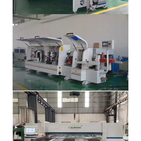
Mobilya üretim hattı işlemi için ATC CNC
Yönlendirici
1. Mobilya siparişi aldığınızda CNC üreten barkod
tasarlayın ve yapın
2. ATC CNC Yönlendirici Makinesi'ni yuva ile Otomatik
Düzen
3. Otomatik kenar bantlama makinesi ile tahta
kesilmesinden sonra kenar bantlama yapın
4. PTP CNC İşleme Merkezi tarafından barkod tarama ve
dikey yan delik işlemeyi otomatik olarak yapın
5. Tüm kabine yapımını bitirmek için kabine tahtalarını tek
tek monte edin