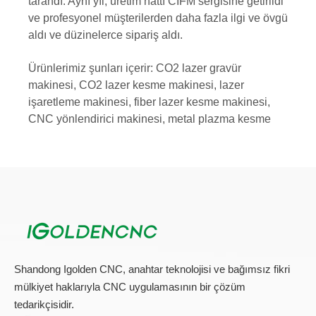
Kullanım ve Performans:
1. Bu üretim hattı özel hassas sıcak eriyik tutkal sistemini
benimser. Bu makine, panel ve çok katmanlı tahtaya
yapışmada uzmanlaşmıştır, yüksek parlak panel, dolap,
mobilya kapısı, petek tahtası ve köpük tahtası yapışması
vb. Üretmek için uygundur.
2. Laminasyon Malzemesi: Yüksek parlak akrilik, FIR
geçirmez tahta, PVC kartı ve metal kartı, PE, PVC filmi,
kaplama, MDF tahtası vb.
3. Tabanlı Panel: MDF tahtası, sunta, köpük malzeme ve
petek kapısı çekirdek tahtası vb.
4. Tutkal: Sıcak sıcak eriyik yapıştırıcısı.
5. Kullanıcı: mobilya, kabine, düz kapı üreticisi, yeni yapı
malzemesi fabrikası, yüksek dereceli dekorasyon tahtası
fabrikası.