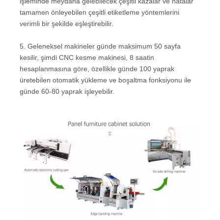
Mobilya üretim hattı özellikleri için ATC CNC
Yönlendirici
1. Otomatik etiketleme, otomatik yükleme ve boşaltma,
patlama, yumruklama, kesme ve otomatik patlama, sürekli
işlem, verimliliğin en üst düzeye çıkarılması, güçlü
uyumluluk ve çeşitli yazılımlarla kesintisiz eklemin
mükemmel entegrasyonu.
2. Otomatik besleme, toz kaldırma ve konumlandırma
sistemi işgücü maliyetini, iş yoğunluğunu azaltabilir, üretim
verimliliğini artırabilir ve üretim maliyetini azaltabilir.
3. Materyal ve toz kaldırma ekipmanı ile donatılmış tüm
makine patent tasarım yapısı, otomatik sürekli çalışma
sağlayabilir.
4. Otomatik etiketleme ve plaka işleme aynı anda
gerçekleştirilebilir, zaman tasarrufu ve otomatik etiketleme