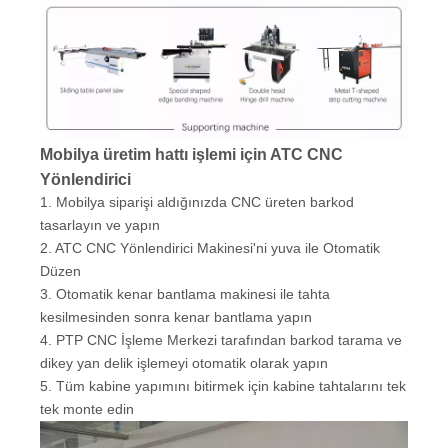
işleminde meydana gelebilecek çeşitli kazalar ve hatalar
tamamen önleyebilen çeşitli etiketleme yöntemlerini
verimli bir şekilde eşleştirebilir.
5. Geleneksel makineler günde maksimum 50 sayfa
kesilir, şimdi CNC kesme makinesi, 8 saatin
hesaplanmasına göre, özellikle günde 100 yaprak
üretebilen otomatik yükleme ve boşaltma fonksiyonu ile
günde 60-80 yaprak işleyebilir.