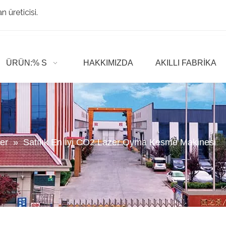
 üreticisi.
ÜRÜN:% S
HAKKIMIZDA
AKILLI FABRIKA
er
»
Satılık En İyi CO2 Lazer Oyma Kesme Makinesi