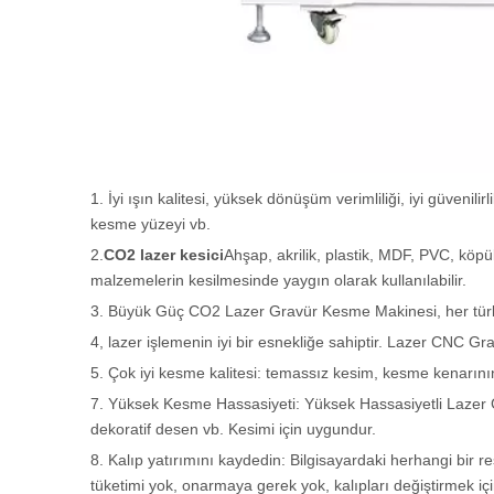
1. İyi ışın kalitesi, yüksek dönüşüm verimliliği, iyi güvenilir
kesme yüzeyi vb.
2.
CO2 lazer kesici
Ahşap, akrilik, plastik, MDF, PVC, köp
malzemelerin kesilmesinde yaygın olarak kullanılabilir.
3. Büyük Güç CO2 Lazer Gravür Kesme Makinesi, her türlü k
4, lazer işlemenin iyi bir esnekliğe sahiptir. Lazer CNC Grav
5. Çok iyi kesme kalitesi: temassız kesim, kesme kenarının
7. Yüksek Kesme Hassasiyeti: Yüksek Hassasiyetli Lazer Gr
dekoratif desen vb. Kesimi için uygundur.
8. Kalıp yatırımını kaydedin: Bilgisayardaki herhangi bir re
tüketimi yok, onarmaya gerek yok, kalıpları değiştirmek iç