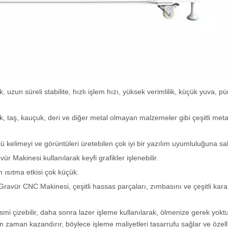
lik, uzun süreli stabilite, hızlı işlem hızı, yüksek verimlilik, küçük yuva, p
ük, taş, kauçuk, deri ve diğer metal olmayan malzemeler gibi çeşitli met
elimeyi ve görüntüleri üretebilen çok iyi bir yazılım uyumluluğuna sah
ür Makinesi kullanılarak keyfi grafikler işlenebilir.
 ısıtma etkisi çok küçük.
avür CNC Makinesi, çeşitli hassas parçaları, zımbasını ve çeşitli karak
smi çizebilir, daha sonra lazer işleme kullanılarak, ölmenize gerek yoktu
in zaman kazandırır, böylece işleme maliyetleri tasarrufu sağlar ve özell