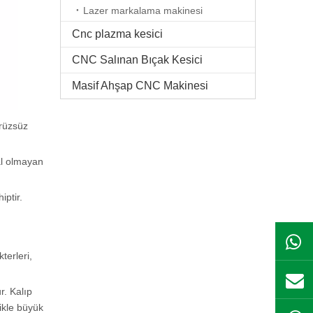
Lazer markalama makinesi
Cnc plazma kesici
CNC Salınan Bıçak Kesici
Masif Ahşap CNC Makinesi
ürüzsüz
al olmayan
iptir.
terleri,
r. Kalıp
ikle büyük