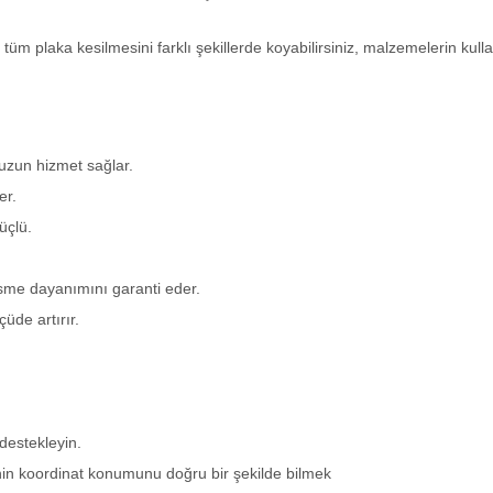
üm plaka kesilmesini farklı şekillerde koyabilirsiniz, malzemelerin kull
 uzun hizmet sağlar.
er.
üçlü.
sme dayanımını garanti eder.
çüde artırır.
destekleyin.
nin koordinat konumunu doğru bir şekilde bilmek