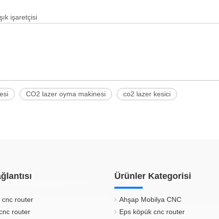
şık işaretçisi
esi
CO2 lazer oyma makinesi
co2 lazer kesici
ğlantısı
Ürünler Kategorisi
 cnc router
Ahşap Mobilya CNC
cnc router
Eps köpük cnc router