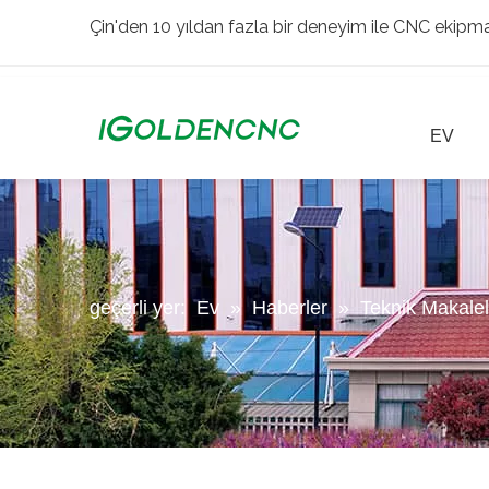
Çin'den 10 yıldan fazla bir deneyim ile CNC ekipman
EV
geçerli yer:
Ev
»
Haberler
»
Teknik Makalel