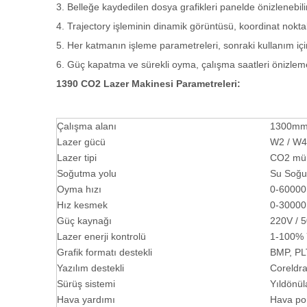
3. Belleğe kaydedilen dosya grafikleri panelde önizlenebili
4. Trajectory işleminin dinamik görüntüsü, koordinat nokta
5. Her katmanın işleme parametreleri, sonraki kullanım içi
6. Güç kapatma ve sürekli oyma, çalışma saatleri önizleme
1390 CO2 Lazer Makinesi Parametreleri:
Çalışma alanı
1300mm
Lazer gücü
W2 / W4
Lazer tipi
CO2 mühü
Soğutma yolu
Su Soğu
Oyma hızı
0-60000
Hız kesmek
0-30000
Güç kaynağı
220V / 
Lazer enerji kontrolü
1-100% Y
Grafik formatı destekli
BMP, PLT
Yazılım destekli
Coreldr
Sürüş sistemi
Yıldönül
Hava yardımı
Hava po