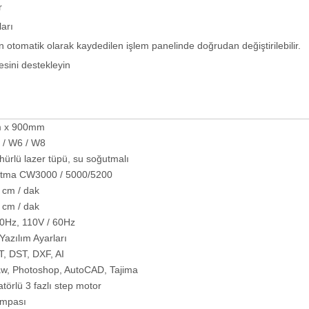
r
ları
n otomatik olarak kaydedilen işlem panelinde doğrudan değiştirilebilir.
sini destekleyin
 x 900mm
 / W6 / W8
rlü lazer tüpü, su soğutmalı
tma CW3000 / 5000/5200
 cm / dak
 cm / dak
50Hz, 110V / 60Hz
azılım Ayarları
, DST, DXF, AI
aw, Photoshop, AutoCAD, Tajima
atörlü 3 fazlı step motor
mpası