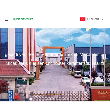
Türk dili
geçerli yer:
Ev
»
Haberler
»
Teknik Makaleler
»
Sıcak satış 4 eksen cnc router karakteristik analizi