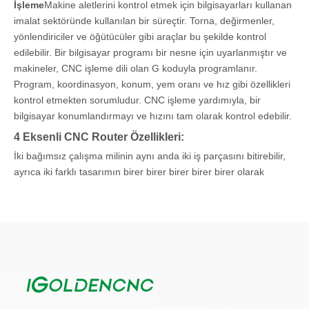
İşleme
Makine aletlerini kontrol etmek için bilgisayarları kullanan
imalat sektöründe kullanılan bir süreçtir. Torna, değirmenler,
yönlendiriciler ve öğütücüler gibi araçlar bu şekilde kontrol
edilebilir. Bir bilgisayar programı bir nesne için uyarlanmıştır ve
makineler, CNC işleme dili olan G koduyla programlanır.
Program, koordinasyon, konum, yem oranı ve hız gibi özellikleri
kontrol etmekten sorumludur. CNC işleme yardımıyla, bir
bilgisayar konumlandırmayı ve hızını tam olarak kontrol edebilir.
4 Eksenli CNC Router Özellikleri:
İki bağımsız çalışma milinin aynı anda iki iş parçasını bitirebilir,
ayrıca iki farklı tasarımın birer birer birer birer birer olarak
bitirmek için iki farklı araç kullanır.
Hareketli emme bloğu, vakum pompası ve tüplü vakum tablalı
spesiasyon vakum sistemi.
Gantriye için büyük destek gücünü mükemmel bir şekilde
hareket ettirebilecek ağır bistratal yan plakalar.