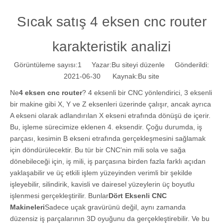
Sıcak satış 4 eksen cnc router
karakteristik analizi
Görüntüleme sayısı:
1
Yazar:Bu siteyi düzenle Gönderildi:
2021-06-30 Kaynak:
Bu site
Ne
4 eksen cnc router
? 4 eksenli bir CNC yönlendirici, 3 eksenli
bir makine gibi X, Y ve Z eksenleri üzerinde çalışır, ancak ayrıca
A ekseni olarak adlandırılan X ekseni etrafında dönüşü de içerir.
Bu, işleme sürecimize eklenen 4. eksendir. Çoğu durumda, iş
parçası, kesimin B ekseni etrafında gerçekleşmesini sağlamak
için döndürülecektir. Bu tür bir CNC'nin mili sola ve sağa
dönebileceği için, iş mili, iş parçasına birden fazla farklı açıdan
yaklaşabilir ve üç etkili işlem yüzeyinden verimli bir şekilde
işleyebilir, silindirik, kavisli ve dairesel yüzeylerin üç boyutlu
işlenmesi gerçekleştirilir. Bunlar
Dört Eksenli CNC
Makineleri
Sadece uçak gravürünü değil, aynı zamanda
düzensiz iş parçalarının 3D oyuğunu da gerçekleştirebilir. Ve bu