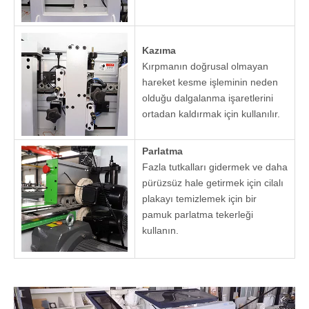
Yapışkan
olmayan
tencere,
düzgün sol,
silindir kontrol
basınç silindiri,
daha iyi bant
efekti.
Son kesme
Otomatik profil
oluşturma ve
yüksek
frekanslı
yüksek hızlı
motorun yapısı
sayesinde,
pürüzsüz ve