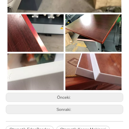
Kazıma
Kırpmanın
doğrusal
olmayan
hareket kesme
işleminin neden
olduğu
dalgalanma
işaretlerini
ortadan
kaldırmak için
kullanılır.
Parlatma
Fazla tutkalları
gidermek ve
daha pürüzsüz
hale getirmek