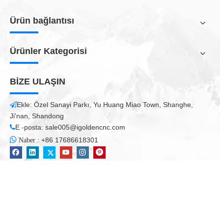
Önceki:
Sonraki:
Otomatik EdgeBander
Otomatik Kenar Makinesi
Otomatik Edge Bander
Get a quick free quote