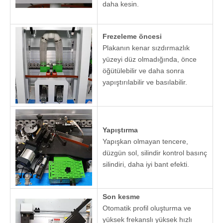
Otomatik Dolap CNC EdgeBanding Makinesi ：
Deita PLC
kontrol
sistemi
Bağımsız LCD
ekranında bir
dokunmatik
ekran hız
kontrol işlevi
vardır ve işlemi
görebilirsiniz
Makinenin
işlemi daha net,
gerçek zamanlı
izleme, gerçek
zamanlı