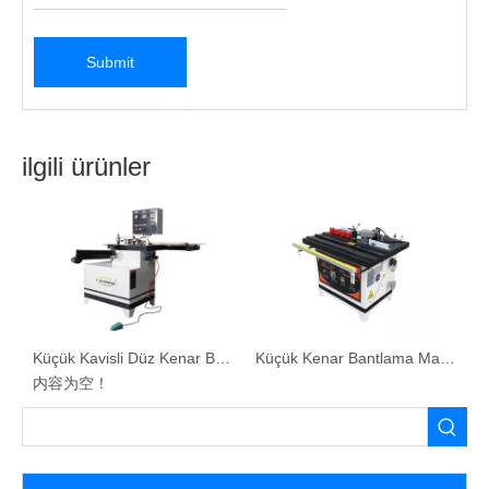
Döner çizgi
Rotary hattının eklenmesi zamandan tasarruf edebilir ve üretim
hattı hızını artırabilir.
Babinet Edge Bantlama Makinesi Uygulama
kapsamı:
Bu makine, düz ahşap tahta, fiber tahtası, parçacık tahtası ve
diğer plaka iş parçalarının doğrusal kenar bantlama ve kenar
bantlama malzemeleri için uygundur.
Mevcut masif ahşap şeritler, PVC, melamin, kaplama şeritleri,
vb.