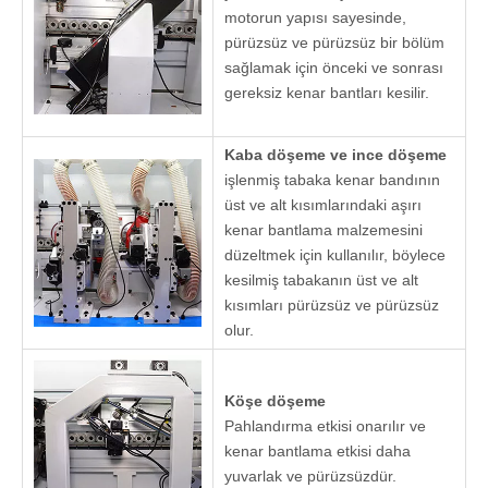
ayarlama ve
daha kesin.
Frezeleme
öncesi
Plakanın kenar
sızdırmazlık
yüzeyi düz
olmadığında,
önce
öğütülebilir ve
daha sonra
yapıştırılabilir
ve basılabilir.
Yapıştırma