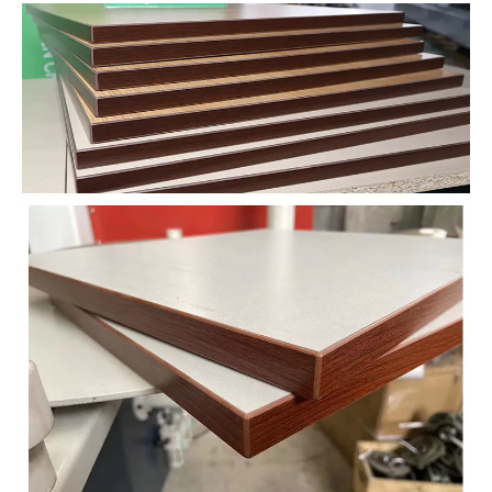
kullanılır,
böylece
kesilmiş
tabakanın üst
ve alt kısımları
pürüzsüz ve
pürüzsüz olur.
Köşe döşeme
Pahlandırma
etkisi onarılır ve
kenar bantlama
etkisi daha
yuvarlak ve
pürüzsüzdür.