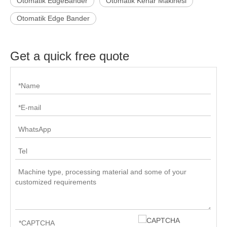
için cilalı
plakayı
temizlemek için
bir pamuk
parlatma
tekerleği
kullanın.