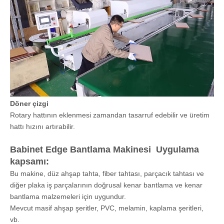
pürüzsüz bir
bölüm
sağlamak için
önceki ve
sonrası
gereksiz kenar
bantları kesilir.
Kaba döşeme
ve ince
döşeme
işlenmiş tabaka
kenar bandının
üst ve alt
kısımlarındaki
aşırı kenar
bantlama
malzemesini
düzeltmek için