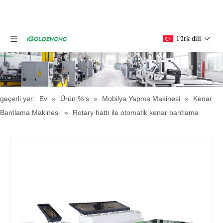
Türk dili
geçerli yer:
Ev
»
Ürün:% s
»
Mobilya Yapma Makinesi
»
Kenar
Bantlama Makinesi
»
Rotary hattı ile otomatik kenar bantlama
makinesi