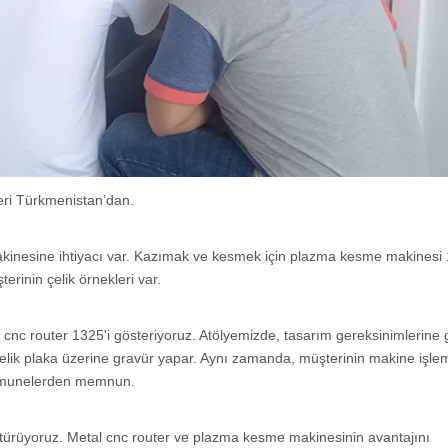
eri Türkmenistan’dan.
inesine ihtiyacı var. Kazımak ve kesmek için plazma kesme makinesi 
erinin çelik örnekleri var.
 cnc router 1325'i gösteriyoruz. Atölyemizde, tasarım gereksinimlerine 
elik plaka üzerine gravür yapar. Aynı zamanda, müşterinin makine işlem
 numunelerden memnun.
ötürüyoruz. Metal cnc router ve plazma kesme makinesinin avantajını