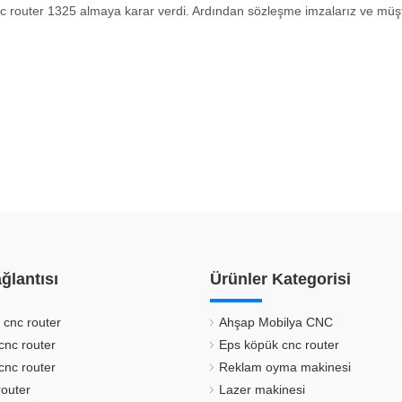
 router 1325 almaya karar verdi. Ardından sözleşme imzalarız ve müşte
ğlantısı
Ürünler Kategorisi
 cnc router
Ahşap Mobilya CNC
cnc router
Eps köpük cnc router
cnc router
Reklam oyma makinesi
router
Lazer makinesi