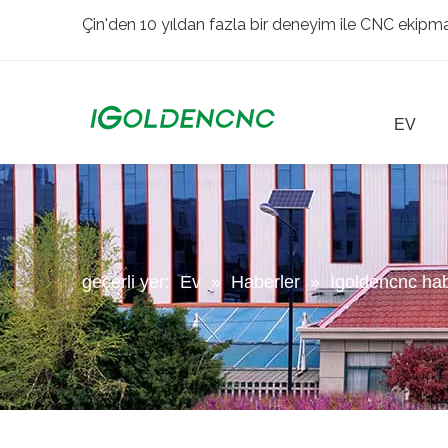
Çin'den 10 yıldan fazla bir deneyim ile CNC ekipman
EV
geçerli yer:
Ev
»
Haberler
»
İgoldencnc hab