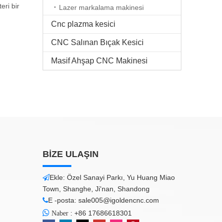
ri bir
Lazer markalama makinesi
Cnc plazma kesici
CNC Salınan Bıçak Kesici
Masif Ahşap CNC Makinesi
BİZE ULAŞIN
Ekle: Özel Sanayi Parkı, Yu Huang Miao

Town, Shanghe, Ji'nan, Shandong
E -posta:
sale005@igoldencnc.com


:
+86 17686618301
Naber