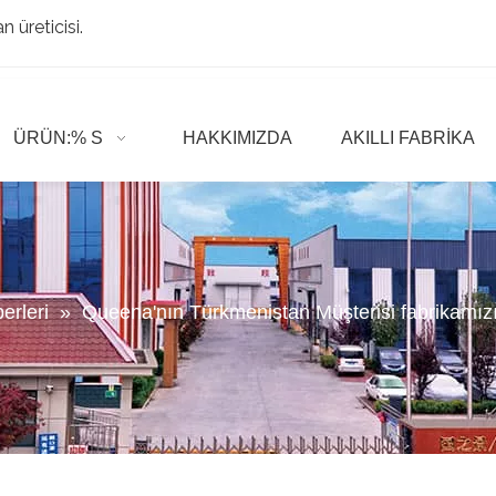
 üreticisi.
ÜRÜN:% S
HAKKIMIZDA
AKILLI FABRIKA
erleri
»
Queena'nın Türkmenistan Müşterisi fabrikamızı 