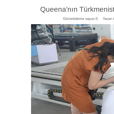
Queena'nın Türkmenistan
Görüntüleme sayısı:
0
Yazar:ig