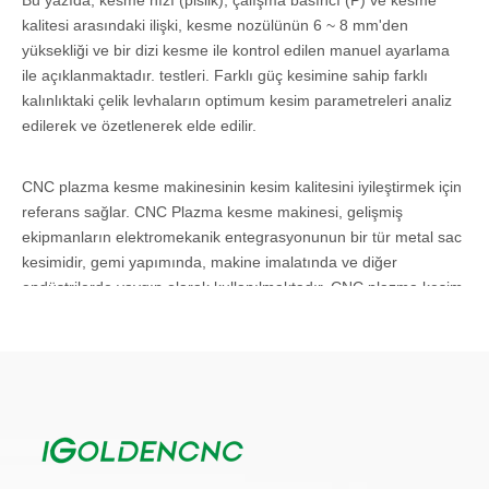
Bu yazıda, kesme hızı (pislik), çalışma basıncı (P) ve kesme
kalitesi arasındaki ilişki, kesme nozülünün 6 ~ 8 mm'den
yüksekliği ve bir dizi kesme ile kontrol edilen manuel ayarlama
ile açıklanmaktadır. testleri. Farklı güç kesimine sahip farklı
kalınlıktaki çelik levhaların optimum kesim parametreleri analiz
edilerek ve özetlenerek elde edilir.
CNC plazma kesme makinesinin kesim kalitesini iyileştirmek için
referans sağlar. CNC Plazma kesme makinesi, gelişmiş
ekipmanların elektromekanik entegrasyonunun bir tür metal sac
kesimidir, gemi yapımında, makine imalatında ve diğer
endüstrilerde yaygın olarak kullanılmaktadır. CNC plazma kesim
makinesinin kesim kalitesini etkileyen, kesim makinesinin
tasarım parametrelerine ek olarak, aynı zamanda Operasyon
kontrolü, kesim işlemi vb. Kesme kalitesini iyileştirmek için, test
verileri analizine ve sonlandırmaya göre kapsamlı bir kesme
testi gerçekleştirdik, NC plazma kesme makinesini en iyi çalışma
parametrelerinin Parçası elde ettik.