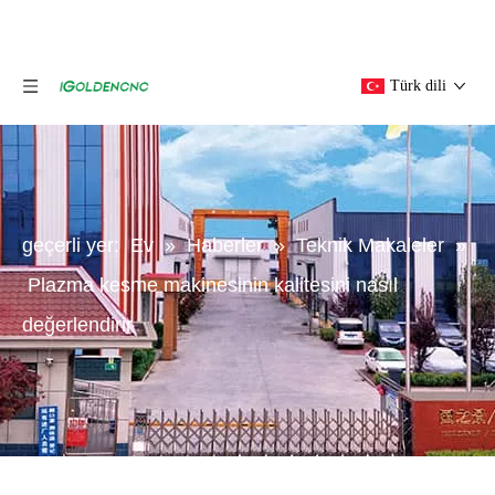
Türk dili
geçerli yer:
Ev
»
Haberler
»
Teknik Makaleler
»
Plazma kesme makinesinin kalitesini nasıl
değerlendirir