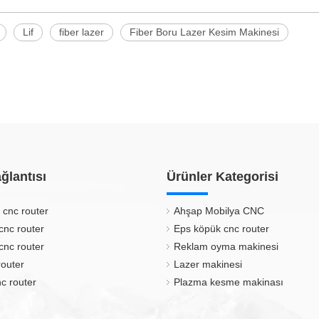
Lif
fiber lazer
Fiber Boru Lazer Kesim Makinesi
ğlantısı
Ürünler Kategorisi
 cnc router
Ahşap Mobilya CNC
cnc router
Eps köpük cnc router
cnc router
Reklam oyma makinesi
router
Lazer makinesi
c router
Plazma kesme makinası