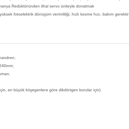
Almanya Redüktöründen ithal servo üniteyle donatmak
yüksek fotoelektrik dönüşüm verimliliği, hızlı kesme hızı, bakım gerekt
mandren;
-240mm;
zıman;
için, en büyük köşegenlere göre dikdörtgen borular için)