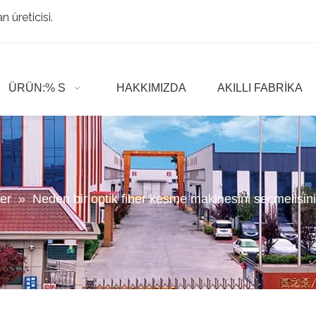
 üreticisi.
ÜRÜN:% S
HAKKIMIZDA
AKILLI FABRIKA
er
»
Neden bir optik fiber kesme makinesini seçmelisin