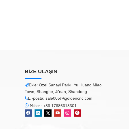
BİZE ULAŞIN
Ekle: Özel Sanayi Parkı, Yu Huang Miao

Town, Shanghe, Ji'nan, Shandong
E -posta:
sale005@igoldencnc.com


:
+86 17686618301
Naber