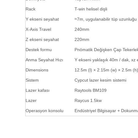
Rack
T-win helisel dişli
Y ekseni seyahat
≈7m, uygulanabilir tüp uzunluğ
X-Axis Travel
240mm
Z ekseni seyahat
220mm
Destek formu
Pnömatik Değişken Çap Tekerle
Anma Seyahat Hızı
Y ekseni yaklaşık 40m / dak, xz 
Dimensions
12.5m (l) × 2.15m (w) × 2.5m (h
Sistem
Cypcut lazer kesim sistemi
Lazer kafası
Raytools BM109
Lazer
Raycus 1.5kw
Operasyon konsolu
Endüstriyel Bilgisayar + Dokunm