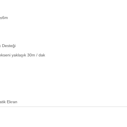
u ≤6m
k Desteği
ekseni yaklaşık 30m / dak
)
atik Ekran