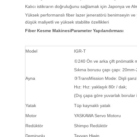
Kalıcı istikrarın doğruluğunu sağlamak için Japonya ve 
Yüksek performanslı fiber lazer jeneratörü benimseyin ve 
düşük maliyetli ve yüksek stabilite özellikleri
Fiber Kesme MakinesiParameter Yapılandırması
Model
IGR-T
①240 Ön ve arka çift pnömatik 
Sıkma borusu çapı çapı: 20mm
Ayna
③TransMission Mode: Dişli şan
Hız: Hız: yaklaşık 80r / dak;
(Dış çapa göre yuvarlak borular 
Yatak
Tüp kaynaklı yatak
Motor
YASKAWA Servo Motoru
Redüktör
Shimpo Redüktör
Demiryolu
Tayvan Hiwin