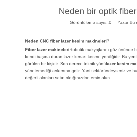
Neden bir optik fibe
Görüntüleme sayısı:
0
Yazar:Bu si
Neden CNC fiber lazer kesim makineleri?
Fiber lazer makineleri
Robotik makyajlarını göz önünde b
kendi başına duran lazer kenarı kesme yeniliğidir. Bu yen
görülen bir kişidir. Son derece teknik yönü
lazer kesim ma
yönetemediği anlamına gelir. Yani sektöründeyseniz ve bunla
değerli olanları satın aldığınızdan emin olun.