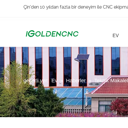
Çin'den 10 yıldan fazla bir deneyim ile CNC ekipman
EV
geçerli yer:
Ev
»
Haberler
»
Teknik Makalel