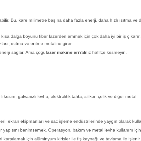
ilir. Bu, kare milimetre başına daha fazla enerji, daha hızlı ısıtma ve
kısa dalga boyunu fiber lazerden emmek için çok daha iyi bir iş çıkarır.
lası, ısıtma ve eritme metaline girer.
a enerji sağlar. Ama çoğu
lazer makineleri
Yalnız hafifçe kesmeyin.
sim, galvanizli levha, elektrolitik tahta, silikon çelik ve diğer metal
eri, ekran ekipmanları ve sac işleme endüstrilerinde yaygın olarak kullan
er yapısını benimsemek. Operasyon, bakım ve metal levha kullanım için
arşılamak için alüminyum kirişler ile fiş kaynağı ve tavlama ile işlenir.