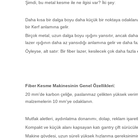
Şimdi, bu metal kesme ile ne ilgisi var? İki şey:
Daha kısa bir dalga boyu daha küçük bir noktaya odaklanab
bir Kerf anlamına gelir.
Birçok metal, uzun dalga boyu ışığını yansıtır, ancak daha 
lazer ışığının daha az yansıdığı anlamına gelir ve daha faz
Öyleyse, alt satır: Bir fiber lazer, kesilecek çok daha fazl
Fiber Kesme Makinesinin Genel Özellikleri:
20 mm'de karbon çeliğe, paslanmaz çelikten yüksek verimli ke
malzemelerin 10 mm'ye odaklanın.
Mutfak aletleri, aydınlatma donanımı, dolap, reklam işaretl
Kompakt ve küçük alanı kapsayan katı gantry çift sürücül
Makine gövdesi, uzun süreli yüksek hızlanma gereksinimini k