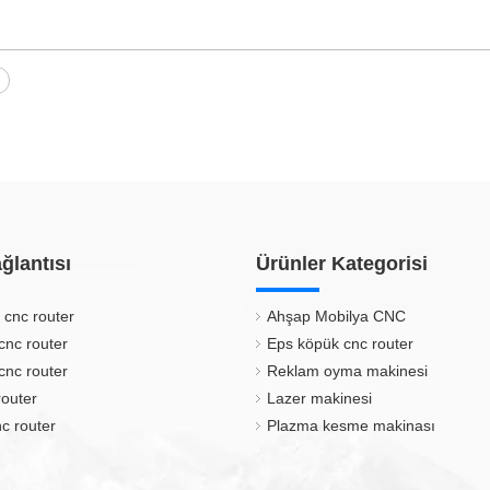
ğlantısı
Ürünler Kategorisi
 cnc router
Ahşap Mobilya CNC
cnc router
Eps köpük cnc router
cnc router
Reklam oyma makinesi
router
Lazer makinesi
c router
Plazma kesme makinası