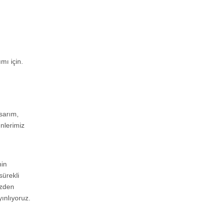
mı için.
asarım,
ünlerimiz
nin
sürekli
izden
yınlıyoruz.