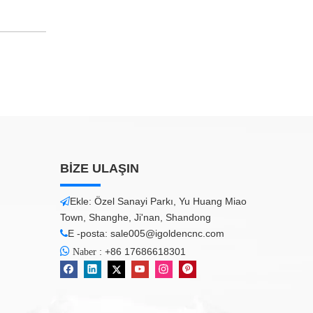
BİZE ULAŞIN
Ekle: Özel Sanayi Parkı, Yu Huang Miao

Town, Shanghe, Ji'nan, Shandong
E -posta:
sale005@igoldencnc.com


:
+86 17686618301
Naber