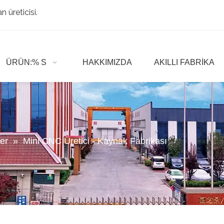
 üreticisi.
ÜRÜN:% S
HAKKIMIZDA
AKILLI FABRIKA
er
»
Mini CNC Üretici - Kaynak Fabrikası