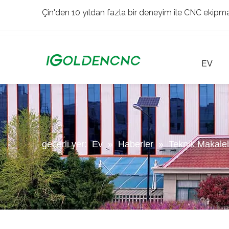
Çin'den 10 yıldan fazla bir deneyim ile CNC ekipman
EV
geçerli yer:
Ev
»
Haberler
»
Teknik Makalel