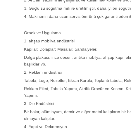
2. Artcam yazılımı ile çalışmak ve kullanmak kolay ve uyg
3. Güçlü su soğutma mili ile üretilmiştir, daha iyi bir soğutm
4. Makinenin daha uzun servis ömrünü çok garanti eden itha
Örnek ve Uygulama
1. ahşap mobilya endüstrisi
Kapılar; Dolaplar; Masalar; Sandalyeler.
Dalga plakası, ince desen, antika mobilya, ahşap kapı, ekr
başlıklar vb.
2. Reklam endüstrisi
Tabela; Logo; Rozetler; Ekran Kurulu; Toplantı tabela; R
Reklam Filed, Tabela Yapımı, Akrilik Gravür ve Kesme, Kr
Yapımı.
3. Die Endüstrisi
Bir bakır, alüminyum, demir ve diğer metal kalıpların bir 
olmayan kalıplar.
4. Yapıt ve Dekorasyon