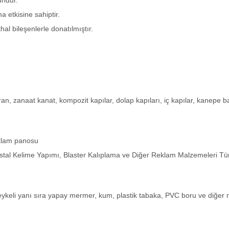
undur.
a etkisine sahiptir.
l bileşenlerle donatılmıştır.
an, zanaat kanat, kompozit kapılar, dolap kapıları, iç kapılar, kanepe b
eklam panosu
istal Kelime Yapımı, Blaster Kalıplama ve Diğer Reklam Malzemeleri Tür
heykeli yanı sıra yapay mermer, kum, plastik tabaka, PVC boru ve diğer 