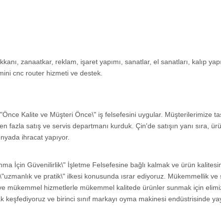
anı, zanaatkar, reklam, işaret yapımı, sanatlar, el sanatları, kalıp yapı
 mini cnc router hizmeti ve destek.
\"Önce Kalite ve Müşteri Önce\" iş felsefesini uygular. Müşterilerimize t
en fazla satış ve servis departmanı kurduk. Çin'de satışın yanı sıra, ür
nyada ihracat yapıyor.
ınma İçin Güvenilirlik\" İşletme Felsefesine bağlı kalmak ve ürün kalitesi
in \"uzmanlık ve pratik\" ilkesi konusunda ısrar ediyoruz. Mükemmellik ve 
rla ve mükemmel hizmetlerle mükemmel kalitede ürünler sunmak için elim
rak keşfediyoruz ve birinci sınıf markayı oyma makinesi endüstrisinde ya