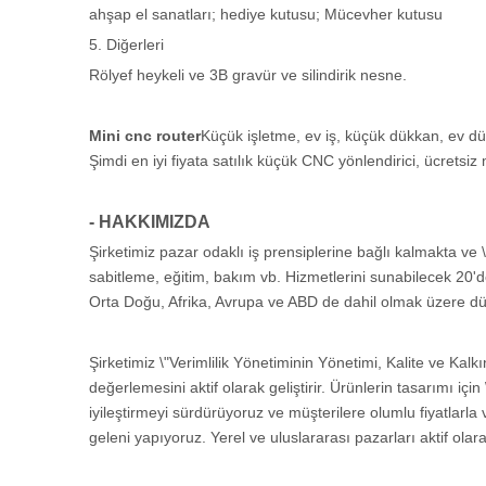
ahşap el sanatları; hediye kutusu; Mücevher kutusu
5. Diğerleri
Rölyef heykeli ve 3B gravür ve silindirik nesne.
Mini cnc router
Küçük işletme, ev iş, küçük dükkan, ev dükk
Şimdi en iyi fiyata satılık küçük CNC yönlendirici, ücretsiz
- HAKKIMIZDA
Şirketimiz pazar odaklı iş prensiplerine bağlı kalmakta ve 
sabitleme, eğitim, bakım vb. Hizmetlerini sunabilecek 20'd
Orta Doğu, Afrika, Avrupa ve ABD de dahil olmak üzere dü
Şirketimiz \"Verimlilik Yönetiminin Yönetimi, Kalite ve Kalk
değerlemesini aktif olarak geliştirir. Ürünlerin tasarımı iç
iyileştirmeyi sürdürüyoruz ve müşterilere olumlu fiyatla
geleni yapıyoruz. Yerel ve uluslararası pazarları aktif ola