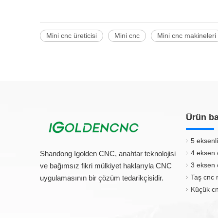
Mini cnc üreticisi
Mini cnc
Mini cnc makineleri
Ürün ba
5 eksenli
4 eksen 
Shandong Igolden CNC, anahtar teknolojisi
3 eksen 
ve bağımsız fikri mülkiyet haklarıyla CNC
Taş cnc 
uygulamasının bir çözüm tedarikçisidir.
Küçük cn