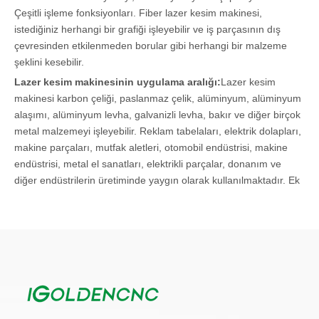
Çeşitli işleme fonksiyonları. Fiber lazer kesim makinesi,
istediğiniz herhangi bir grafiği işleyebilir ve iş parçasının dış
çevresinden etkilenmeden borular gibi herhangi bir malzeme
şeklini kesebilir.
Lazer kesim makinesinin uygulama aralığı:
Lazer kesim
makinesi karbon çeliği, paslanmaz çelik, alüminyum, alüminyum
alaşımı, alüminyum levha, galvanizli levha, bakır ve diğer birçok
metal malzemeyi işleyebilir. Reklam tabelaları, elektrik dolapları,
makine parçaları, mutfak aletleri, otomobil endüstrisi, makine
endüstrisi, metal el sanatları, elektrikli parçalar, donanım ve
diğer endüstrilerin üretiminde yaygın olarak kullanılmaktadır. Ek
olarak, lazer kesim makineleri havacılık, gemi yapımı, tarım
makineleri, hassas makineler, çevre koruma ekipmanları, tıbbi
ekipman, mobilya, aydınlatma, metal el sanatları, tavanlar,
perde duvarlar, elektrik dolapları ve diğerleri gibi yüksek
teknolojili endüstrilerde de kullanılabilir. endüstriler.