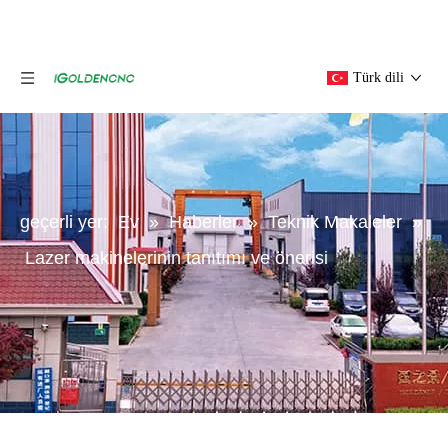
Türk dili
geçerli yer:
Ev
»
Haberler
»
Teknik Makaleler
»
Lazer makinelerinin tanıtımı ve önerisi