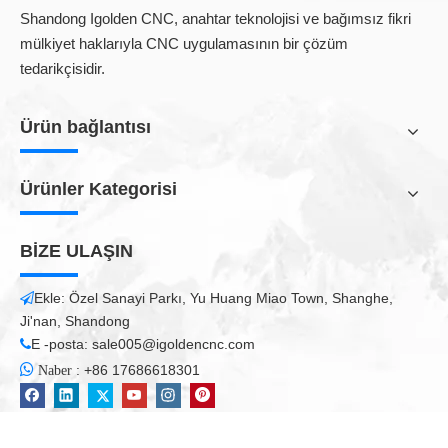
Shandong Igolden CNC, anahtar teknolojisi ve bağımsız fikri
mülkiyet haklarıyla CNC uygulamasının bir çözüm
tedarikçisidir.
Ürün bağlantısı
Ürünler Kategorisi
BİZE ULAŞIN
Ekle: Özel Sanayi Parkı, Yu Huang Miao Town, Shanghe,

Ji'nan, Shandong
E -posta:
sale005@igoldencnc.com


:
+86 17686618301
Naber