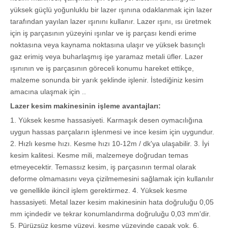
yüksek güçlü yoğunluklu bir lazer ışınına odaklanmak için lazer
tarafından yayılan lazer ışınını kullanır. Lazer ışını, ısı üretmek
için iş parçasının yüzeyini ışınlar ve iş parçası kendi erime
noktasına veya kaynama noktasına ulaşır ve yüksek basınçlı
gaz erimiş veya buharlaşmış işe yaramaz metali üfler. Lazer
ışınının ve iş parçasının göreceli konumu hareket ettikçe,
malzeme sonunda bir yarık şeklinde işlenir. İstediğiniz kesim
amacına ulaşmak için ..
Lazer kesim makinesinin işleme avantajları:
1. Yüksek kesme hassasiyeti. Karmaşık desen oymacılığına
uygun hassas parçaların işlenmesi ve ince kesim için uygundur.
2. Hızlı kesme hızı. Kesme hızı 10-12m / dk'ya ulaşabilir. 3. İyi
kesim kalitesi. Kesme mili, malzemeye doğrudan temas
etmeyecektir. Temassız kesim, iş parçasının termal olarak
deforme olmamasını veya çizilmemesini sağlamak için kullanılır
ve genellikle ikincil işlem gerektirmez. 4. Yüksek kesme
hassasiyeti. Metal lazer kesim makinesinin hata doğruluğu 0,05
mm içindedir ve tekrar konumlandırma doğruluğu 0,03 mm'dir.
5. Pürüzsüz kesme yüzeyi, kesme yüzeyinde çapak yok. 6.