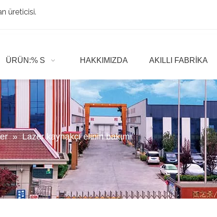
 üreticisi.
ÜRÜN:% S
HAKKIMIZDA
AKILLI FABRIKA
er
»
Lazer kaynakçı elinin bakımı