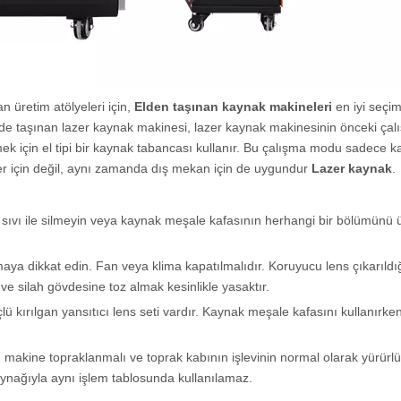
n üretim atölyeleri için,
Elden taşınan kaynak makineleri
en iyi seçim
 Elde taşınan lazer kaynak makinesi, lazer kaynak makinesinin önceki ça
ek için el tipi bir kaynak tabancası kullanır. Bu çalışma modu sadece 
nler için değil, aynı zamanda dış mekan için de uygundur
Lazer kaynak
.
 sıvı ile silmeyin veya kaynak meşale kafasının herhangi bir bölümünü
maya dikkat edin. Fan veya klima kapatılmalıdır. Koruyucu lens çıkarıldı
 silah gövdesine toz almak kesinlikle yasaktır.
ü kırılgan yansıtıcı lens seti vardır. Kaynak meşale kafasını kullanırk
üm makine topraklanmalı ve toprak kabının işlevinin normal olarak yürürl
aynağıyla aynı işlem tablosunda kullanılamaz.