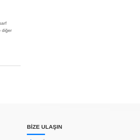
sarf
 diğer
BİZE ULAŞIN