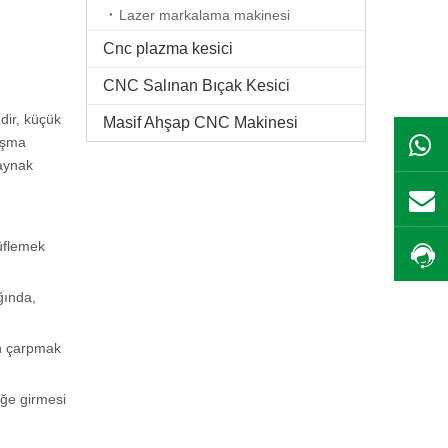
Lazer markalama makinesi
Cnc plazma kesici
CNC Salınan Bıçak Kesici
dir, küçük
Masif Ahşap CNC Makinesi
lışma
kaynak
 üflemek
ğında,
en çarpmak
üğe girmesi