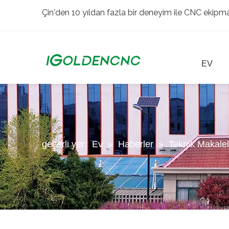
Çin'den 10 yıldan fazla bir deneyim ile CNC ekipman
EV
geçerli yer:
Ev
»
Haberler
»
Teknik Makalel