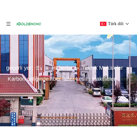
Türk dili
geçerli yer:
Ev
»
Haberler
»
Teknik Makaleler
»
Karbon çeliğinde fiber lazer kesim makineleri