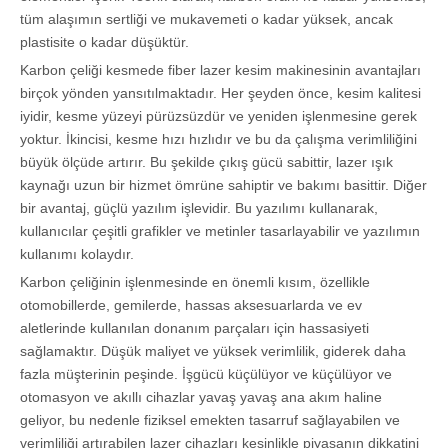
tüm alaşımın sertliği ve mukavemeti o kadar yüksek, ancak
plastisite o kadar düşüktür.
Karbon çeliği kesmede fiber lazer kesim makinesinin avantajları
birçok yönden yansıtılmaktadır. Her şeyden önce, kesim kalitesi
iyidir, kesme yüzeyi pürüzsüzdür ve yeniden işlenmesine gerek
yoktur. İkincisi, kesme hızı hızlıdır ve bu da çalışma verimliliğini
büyük ölçüde artırır. Bu şekilde çıkış gücü sabittir, lazer ışık
kaynağı uzun bir hizmet ömrüne sahiptir ve bakımı basittir. Diğer
bir avantaj, güçlü yazılım işlevidir. Bu yazılımı kullanarak,
kullanıcılar çeşitli grafikler ve metinler tasarlayabilir ve yazılımın
kullanımı kolaydır.
Karbon çeliğinin işlenmesinde en önemli kısım, özellikle
otomobillerde, gemilerde, hassas aksesuarlarda ve ev
aletlerinde kullanılan donanım parçaları için hassasiyeti
sağlamaktır. Düşük maliyet ve yüksek verimlilik, giderek daha
fazla müşterinin peşinde. İşgücü küçülüyor ve küçülüyor ve
otomasyon ve akıllı cihazlar yavaş yavaş ana akım haline
geliyor, bu nedenle fiziksel emekten tasarruf sağlayabilen ve
verimliliği artırabilen lazer cihazları kesinlikle piyasanın dikkatini