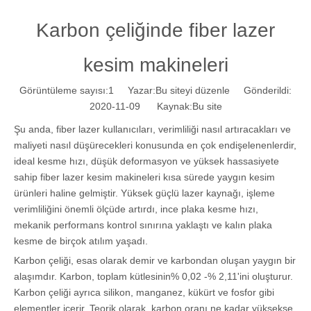
Karbon çeliğinde fiber lazer
kesim makineleri
Görüntüleme sayısı:
1
Yazar:Bu siteyi düzenle Gönderildi:
2020-11-09 Kaynak:
Bu site
Şu anda, fiber lazer kullanıcıları, verimliliği nasıl artıracakları ve
maliyeti nasıl düşürecekleri konusunda en çok endişelenenlerdir,
ideal kesme hızı, düşük deformasyon ve yüksek hassasiyete
sahip fiber lazer kesim makineleri kısa sürede yaygın kesim
ürünleri haline gelmiştir. Yüksek güçlü lazer kaynağı, işleme
verimliliğini önemli ölçüde artırdı, ince plaka kesme hızı,
mekanik performans kontrol sınırına yaklaştı ve kalın plaka
kesme de birçok atılım yaşadı.
Karbon çeliği, esas olarak demir ve karbondan oluşan yaygın bir
alaşımdır. Karbon, toplam kütlesinin% 0,02 -% 2,11'ini oluşturur.
Karbon çeliği ayrıca silikon, manganez, kükürt ve fosfor gibi
elementler içerir. Teorik olarak, karbon oranı ne kadar yüksekse,