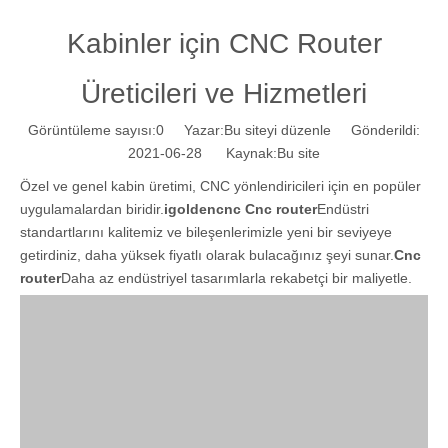
Kabinler için CNC Router
Üreticileri ve Hizmetleri
Görüntüleme sayısı:
0
Yazar:Bu siteyi düzenle Gönderildi:
2021-06-28 Kaynak:
Bu site
Özel ve genel kabin üretimi, CNC yönlendiricileri için en popüler
uygulamalardan biridir.
igoldencnc
Cnc router
Endüstri
standartlarını kalitemiz ve bileşenlerimizle yeni bir seviyeye
getirdiniz, daha yüksek fiyatlı olarak bulacağınız şeyi sunar.
Cnc
router
Daha az endüstriyel tasarımlarla rekabetçi bir maliyetle.