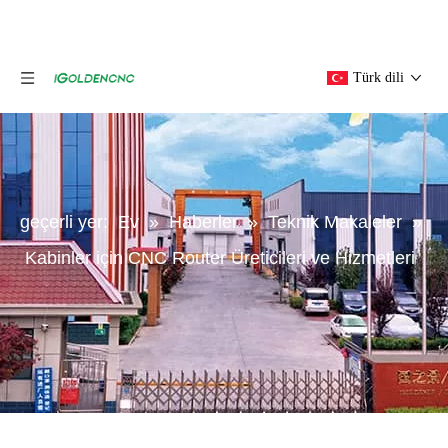
Türk dili
geçerli yer:
Ev
»
Haberler
»
Teknik Makaleler
»
Kabinler için CNC Router Üreticileri ve Hizmetleri