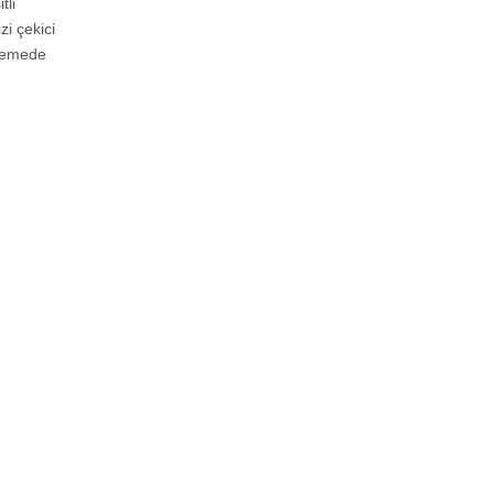
tli
zi çekici
şlemede