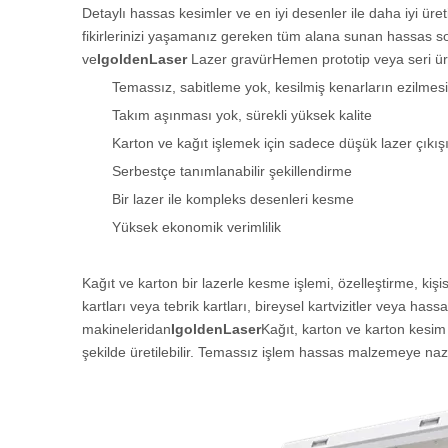
Detaylı hassas kesimler ve en iyi desenler ile daha iyi üretil
fikirlerinizi yaşamanız gereken tüm alana sunan hassas so
ve
IgoldenLaser
Lazer gravür
Hemen prototip veya seri ür
Temassız, sabitleme yok, kesilmiş kenarların ezilmes
Takım aşınması yok, sürekli yüksek kalite
Karton ve kağıt işlemek için sadece düşük lazer çıkışı
Serbestçe tanımlanabilir şekillendirme
Bir lazer ile kompleks desenleri kesme
Yüksek ekonomik verimlilik
Kağıt ve karton bir lazerle kesme işlemi, özelleştirme, kişis
kartları veya tebrik kartları, bireysel kartvizitler veya has
makineleri
dan
IgoldenLaser
Kağıt, karton ve karton kesim 
şekilde üretilebilir. Temassız işlem hassas malzemeye naz