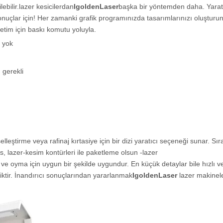
ebilir.
lazer kesiciler
dan
IgoldenLaser
başka bir yöntemden daha. Yarat
nuçlar için! Her zamanki grafik programınızda tasarımlarınızı oluşturu
etim için baskı komutu yoluyla.
i yok
 gerekli
elleştirme veya rafinaj kırtasiye için bir dizi yaratıcı seçeneği sunar. Sır
sas, lazer-kesim kontürleri ile paketleme olsun -
lazer
ve oyma için uygun bir şekilde uygundur. En küçük detaylar bile hızlı ve
iktir. İnandırıcı sonuçlarından yararlanmak
IgoldenLaser
lazer makinele