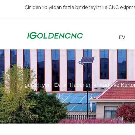
Çin'den 10 yıldan fazla bir deneyim ile CNC ekipman
EV
geçerli yer:
Ev
»
Haberler
»
Kağıt ve Karto