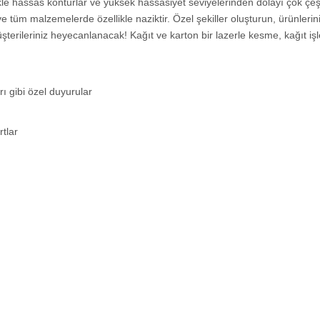
ikle hassas konturlar ve yüksek hassasiyet seviyelerinden dolayı çok çeşi
ve tüm malzemelerde özellikle naziktir. Özel şekiller oluşturun, ürünlerini
üşterileriniz heyecanlanacak! Kağıt ve karton bir lazerle kesme, kağıt i
ı gibi özel duyurular
rtlar