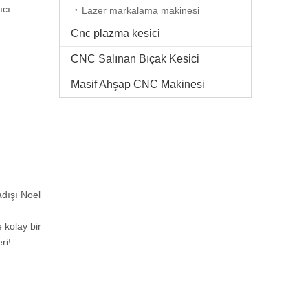
ıcı
Lazer markalama makinesi
n
Cnc plazma kesici
CNC Salınan Bıçak Kesici
Masif Ahşap CNC Makinesi
adışı Noel
 kolay bir
ri
!