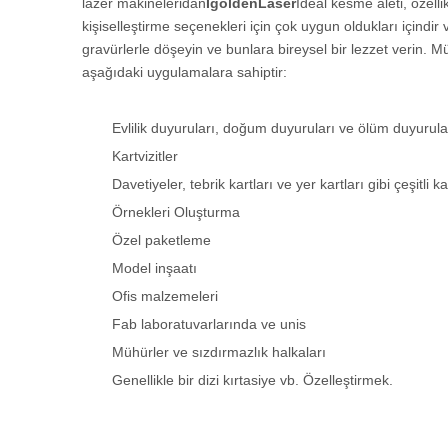
lazer makineleri
dan
IgoldenLaser
İdeal kesme aleti, özell
kişiselleştirme seçenekleri için çok uygun oldukları içindir 
gravürlerle döşeyin ve bunlara bireysel bir lezzet verin. M
aşağıdaki uygulamalara sahiptir:
Evlilik duyuruları, doğum duyuruları ve ölüm duyurular
Kartvizitler
Davetiyeler, tebrik kartları ve yer kartları gibi çeşitli ka
Örnekleri Oluşturma
Özel paketleme
Model inşaatı
Ofis malzemeleri
Fab laboratuvarlarında ve unis
Mühürler ve sızdırmazlık halkaları
Genellikle bir dizi kırtasiye vb. Özelleştirmek.