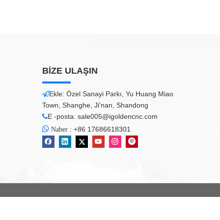
BİZE ULAŞIN
Ekle: Özel Sanayi Parkı, Yu Huang Miao

Town, Shanghe, Ji'nan, Shandong
E -posta:
sale005@igoldencnc.com


:
+86 17686618301
Naber