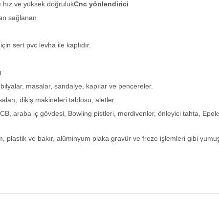
ı hız ve yüksek doğruluk
Cnc yönlendirici
ndan sağlanan
n sert pvc levha ile kaplıdır.
ı
bilyalar, masalar, sandalye, kapılar ve pencereler.
ları, dikiş makineleri tablosu, aletler.
PCB, araba iç gövdesi, Bowling pistleri, merdivenler, önleyici tahta, Epok
, plastik ve bakır, alüminyum plaka gravür ve freze işlemleri gibi yumu