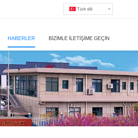
Türk dili
HABERLER
BIZIMLE ILETIŞIME GEÇIN
encnc