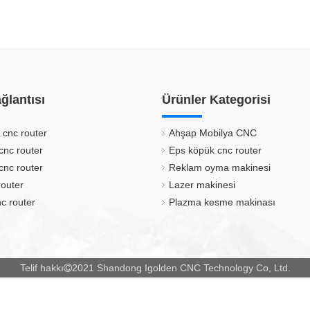
ğlantısı
Ürünler Kategorisi
 cnc router
Ahşap Mobilya CNC
cnc router
Eps köpük cnc router
cnc router
Reklam oyma makinesi
router
Lazer makinesi
c router
Plazma kesme makinası
Telif hakkı
2021 Shandong Igolden CNC Technology Co, Ltd.
