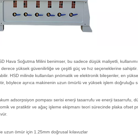
SD Hava Soğutma Milini benimser, bu sadece düşük maliyetli, kullanımı
derece yüksek güvenilirliğe ve çeşitli güç ve hız seçeneklerine sahiptir. 
ayabilir. HSD milinde kullanılan pnömatik ve elektronik bileşenler, en yükse
ştir, böylece ayrıca makinenin uzun ömürlü ve yüksek işlem doğruluğu s
vakum adsorpsiyon pompası serisi enerji tasarrufu ve enerji tasarrufu, d
omik ve pratiktir ve ağaç işleme ekipmanı teori sürecinde plaka ofset p
vür.
e uzun ömür için 1.25mm doğrusal kılavuzlar