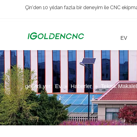
Çin'den 10 yıldan fazla bir deneyim ile CNC ekipman
EV
geçerli yer:
Ev
»
Haberler
»
Teknik Makalel