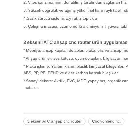
2. Vites şanzımanının donatılmış tarafından sağlanan hızl
3. Yüksek doğruluk ve ağır iş yükü ithal kare raylı tarafı
4.Sasix sürücü sistemi: x.y raf, z top vida
5. Çalışma masası, uzun ömürlü alüminyum T yuvası tabl içi
3 eksenli ATC ahşap cnc router ürün uygulamas
* Mobilya: ahşap kapılar, dolaplar, plaka, ofis ve ahşap mo
* Ahşap ürünler: ses kutusu, oyun dolapları, bilgisayar masa
* Plaka işleme: Yalıtım kısmı, plastik kimyasal bileşenler, 
ABS, PP, PE, PEHD ve diğer karbon karışık bileşikler.
* Sanayi dekore: Akrilik, PVC, MDF, yapay taş, organik cam
metaller.
3 eksen ATC ahşap cnc router
Cnc yönlendirici