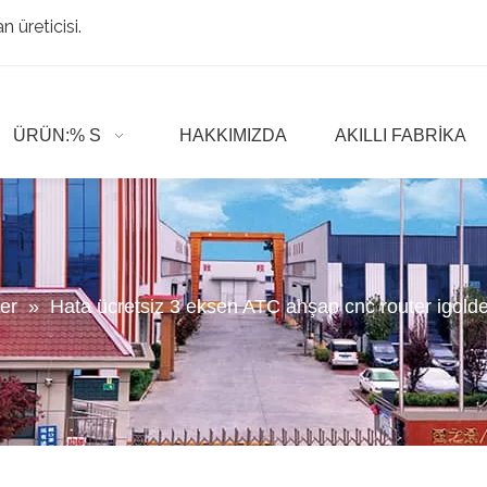
 üreticisi.
ÜRÜN:% S
HAKKIMIZDA
AKILLI FABRIKA
er
»
Hata ücretsiz 3 eksen ATC ahşap cnc router igold