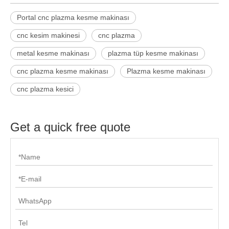
Yüksek hassasiyetli çelik işleme endüstrileri, çevre koruma
ekipmanları, mekanik işleme, köprü inşaatı, kazanlar, tersaneler,
çelik işleme ve diğer endüstriler için uygun metal (karbon çelik,
paslanmaz çelik ve diğer diğer demir olmayan metallerde)
işleme yaygın olarak kullanılmaktadır.
Hakkımızda
Shandong Igolden CNC Technology Co., Ltd. CNC yönlendirici,
lazer gravür ve kesme makinesi, plazma kesme makinesi,