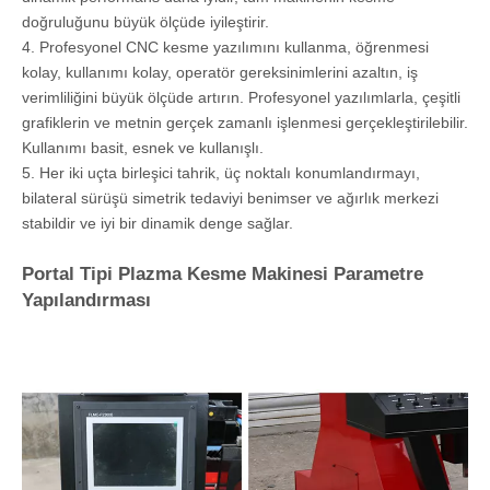
benimser ve hem yuvarlak tüpleri hem de düz plakaları kesmek
için sol uç aşamada dönen bir şaft sağlanır。
2. Makine aleti yüksek sertlik tasarımı benimser ve iç stresi
tamamen ortadan kaldırmak için ikincil yaşlanma tedavisine
uğrar. Takım takımının hassasiyeti uzun süre sabittir ve tüm
makinenin kesme hassasiyetini sağlar.
Makine takımının hareketli ışını kare bir tüp kaynak yapısı
benimser. Genel sertlik iyidir ve güç yüksektir. Her kılavuz
yüzeyi, her hareketli gövdenin doğru konumlandırılmasını
sağlamak için hassas bir şekilde işlenir. Anlatma işlemi sırasında
dinamik performans daha iyidir, tüm makinenin kesme
doğruluğunu büyük ölçüde iyileştirir.
4. Profesyonel CNC kesme yazılımını kullanma, öğrenmesi
kolay, kullanımı kolay, operatör gereksinimlerini azaltın, iş
verimliliğini büyük ölçüde artırın. Profesyonel yazılımlarla, çeşitli
grafiklerin ve metnin gerçek zamanlı işlenmesi gerçekleştirilebilir.
Kullanımı basit, esnek ve kullanışlı.
5. Her iki uçta birleşici tahrik, üç noktalı konumlandırmayı,
bilateral sürüşü simetrik tedaviyi benimser ve ağırlık merkezi