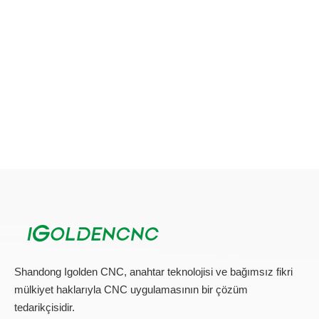
istiyorsunuz ve kalınlığı bize bildirin.
3. Plazma kesme makinesi için malzeme nedir?
Önceki:
Sonraki:
Portal cnc plazma kesme makinası
cnc kesim makinesi
cnc plazma
metal kesme makinası
plazma tüp kesme makinası
cnc plazma kesme makinası
Plazma kesme makinası
cnc plazma kesici