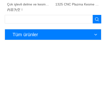
SSS:
1. Plazma kesme makinesi ne kadar?
Plazma kesici için fiyat işlevine ve konfigürasyona göre farklıdır.
Daha fazla ayrıntı için lütfen bizimle iletişime geçin.
2. Plazmanın uygun gücünü nasıl seçebilirsiniz?
İşlem yapmak istediğiniz malzeme kalınlığına ve makinenin
çalışma frekansına bağlıdır. Lütfen hangi malzemeyi işlemek