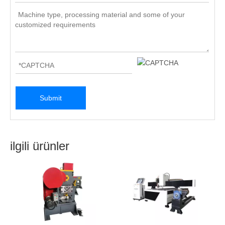
kesme plotter vb. , Japonya, Almanya, vb. Ve daha fazla
seçenek için bizi ziyarete hoş geldiniz.