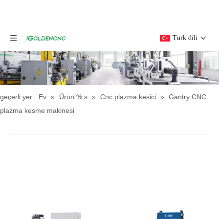
Türk dili
geçerli yer:
Ev
»
Ürün:% s
»
Cnc plazma kesici
»
Gantry CNC
plazma kesme makinesi