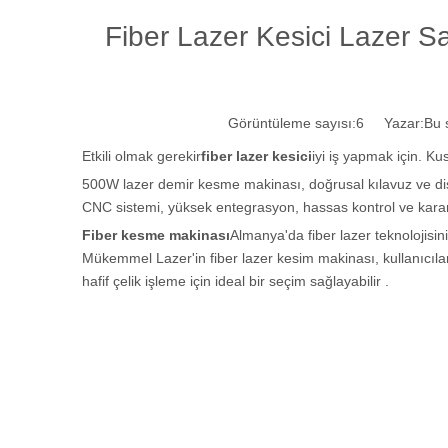
Fiber Lazer Kesici Lazer 
Görüntüleme sayısı:
6
Yazar:Bu si
Etkili olmak gerekir
fiber lazer kesici
iyi iş yapmak için. Ku
500W lazer demir kesme makinası, doğrusal kılavuz ve dişli 
CNC sistemi, yüksek entegrasyon, hassas kontrol ve kararl
Fiber kesme makinası
Almanya'da fiber lazer teknolojisi
Mükemmel Lazer'in fiber lazer kesim makinası, kullanıcılar
hafif çelik işleme için ideal bir seçim sağlayabilir .