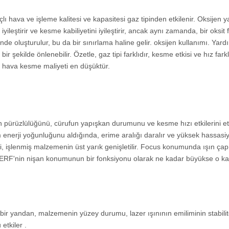
lı hava ve işleme kalitesi ve kapasitesi gaz tipinden etkilenir. Oksijen y
yileştirir ve kesme kabiliyetini iyileştirir, ancak aynı zamanda, bir oksit f
oluşturulur, bu da bir sınırlama haline gelir. oksijen kullanımı. Yardı
ir şekilde önlenebilir. Özetle, gaz tipi farklıdır, kesme etkisi ve hız farkl
ve hava kesme maliyeti en düşüktür.
n pürüzlülüğünü, cürufun yapışkan durumunu ve kesme hızı etkilerini etk
nerji yoğunluğunu aldığında, erime aralığı daralır ve yüksek hassasiy
ği, işlenmiş malzemenin üst yarık genişletilir. Focus konumunda ışın ça
t KERF'nin nişan konumunun bir fonksiyonu olarak ne kadar büyükse o k
n, bir yandan, malzemenin yüzey durumu, lazer ışınının emiliminin stabilit
etkiler .