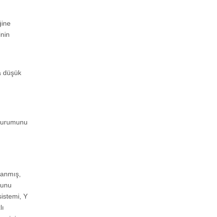
ğine
inin
a düşük
 durumunu
lanmış,
 bunu
istemi, Y
lı