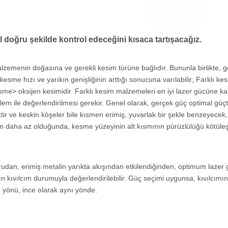
ıl doğru şekilde kontrol edeceğini kısaca tartışacağız.
lzemenin doğasına ve gerekli kesim türüne bağlıdır. Bununla birlikte, g
esme hızı ve yarıkın genişliğinin arttığı sonucuna varılabilir; Farklı kesi
me> oksijen kesimidir. Farklı kesim malzemeleri en iyi lazer gücüne kar
lem ile değerlendirilmesi gerekir. Genel olarak, gerçek güç optimal gü
tir ve keskin köşeler bile kısmen erimiş, yuvarlak bir şekle benzeyecek
en daha az olduğunda, kesme yüzeyinin alt kısmının pürüzlülüğü kötüleş
udan, erimiş metalin yarıkta akışından etkilendiğinden, optimum lazer
ın kıvılcım durumuyla değerlendirilebilir. Güç seçimi uygunsa, kıvılcım
m yönü, ince olarak aynı yönde.