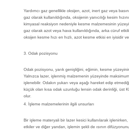
Yardımcı gaz genellikle oksijen, azot, inert gaz veya basınç
gaz olarak kullanıldığında, oksijenin yanıcılığı kesim hızını i
kimyasal reaksiyon nedeniyle kesme malzemesinin yüzeyinde 
gaz olarak azot veya hava kullanıldığında, arka cüruf etkili b
oksijen kesme hızı en hızlı, azot kesme etkisi en iyisidir 
3. Odak pozisyonu
Odak pozisyonu, yarık genişliğini, eğimin, kesme yüzeyini
Yalnızca lazer, işlenmiş malzemenin yüzeyinde maksimum e
işlenebilir. Odakın yukarı veya aşağı hareket edip etmedi
küçük olan kısa odak uzunluğu lensin odak derinliği, üs
olur.
4. İşleme malzemelerinin ilgili unsurları
Bir işleme materyali bir lazer kesici kullanılarak işlenirke
etkiler ve diğer yandan, işlemin şekli de ısının difüzyonunu 