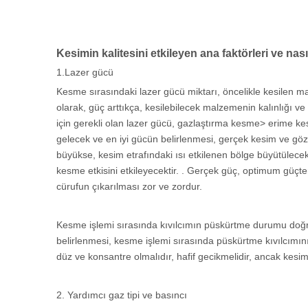
Kesimin kalitesini etkileyen ana faktörleri ve nas
1.Lazer gücü
Kesme sırasındaki lazer gücü miktarı, öncelikle kesilen ma
olarak, güç arttıkça, kesilebilecek malzemenin kalınlığı ve k
için gerekli olan lazer gücü, gazlaştırma kesme> erime kes
gelecek ve en iyi gücün belirlenmesi, gerçek kesim ve göz
büyükse, kesim etrafındaki ısı etkilenen bölge büyütülecek
kesme etkisini etkileyecektir. . Gerçek güç, optimum güçt
cürufun çıkarılması zor ve zordur.
Kesme işlemi sırasında kıvılcımın püskürtme durumu doğr
belirlenmesi, kesme işlemi sırasında püskürtme kıvılcımın
düz ve konsantre olmalıdır, hafif gecikmelidir, ancak kesi
2. Yardımcı gaz tipi ve basıncı