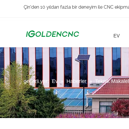
Çin'den 10 yıldan fazla bir deneyim ile CNC ekipman
EV
geçerli yer:
Ev
»
Haberler
»
Teknik Makalel