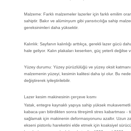
Malzeme: Farklı malzemeler lazerler için farklı emilim oran
sahiptir. Bakır ve alüminyum gibi yansıtıcılığa sahip mal
gereksinimleri daha yüksektir.
Kalınlık: Sayfanın kalınlığı arttıkça, gerekli lazer gücü
hale geliyor. Kalın plakaları keserken, güç yeterli değilse v
Yüzey durumu: Yüzey pürüzlülüğü ve yüzey oksit katmanı,
malzemenin yüzeyi, kesimin kalitesi daha iyi olur. Bu n
değiştirerek iyileştirilebilir.
Lazer kesim makinesinin çerçeve kısmı
Yatak, entegre kaynaklı yapıya sahip yüksek mukavemetli 
kabaca-yarı bitirdikten sonra titreşimli stres kabartması - t
sağlamak için makinenin deformasyonunu azaltır. Uzun zam
ekseni pistonlu hareketini elde etmek için koaksiyel sürücü 