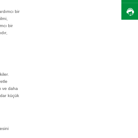
ardımcı bir
ilmi,
mcı bir
ıdır,
iler.
etle
pı ve daha
adar küçük
esini