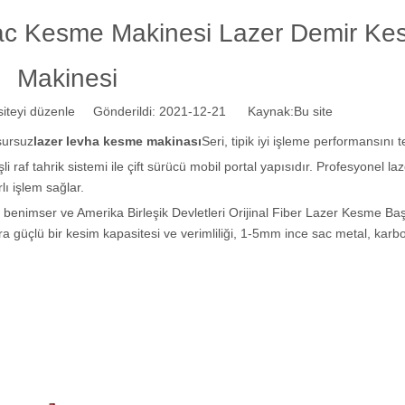
Sac Kesme Makinesi Lazer Demir K
Makinesi
teyi düzenle Gönderildi: 2021-12-21 Kaynak:
Bu site
sursuz
lazer levha kesme makinası
Seri, tipik iyi işleme performansını t
raf tahrik sistemi ile çift sürücü mobil portal yapısıdır. Profesyonel la
ı işlem sağlar.
ni benimser ve Amerika Birleşik Devletleri Orijinal Fiber Lazer Kesme Ba
a güçlü bir kesim kapasitesi ve verimliliği, 1-5mm ince sac metal, karbo