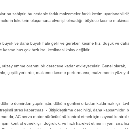
larına sahiptir, bu nedenle farklı malzemeler farklı kesim uyarlanabilirli
zemelerin lekelerin oluşumuna elverişli olmadığı, böylece kesme makines
 daha büyük ve daha büyük hale gelir ve gereken kesme hızı düşük ve dah
e kesme hızı çok hızlı ise, kesilmesi kolay değildir.
 yüzey emme oranını bir dereceye kadar etkileyecektir. Genel olarak,
edenle, çeşitli yerlerde, malzeme kesme performansı, malzemenin yüzey
dökme demirden yapılmıştır, döküm gerilimi ortadan kaldırmak için tav
itreşimli stres kabartması - Bitişikleştirme gerginliği, daha kapsamlıdır,
andır, AC servo motor sürücüsünü kontrol etmek için sayısal kontrol s
ışını kontrol etmek için doğruluk. ve hızlı hareket etmenin yanı sıra hız