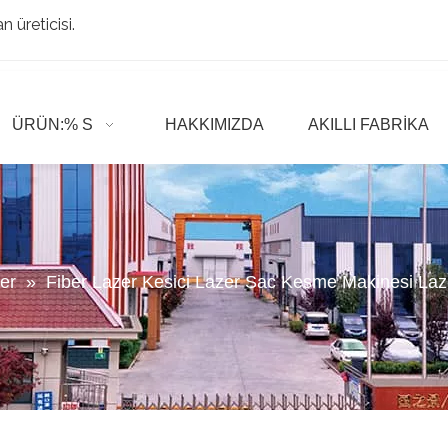
 üreticisi.
ÜRÜN:% S
HAKKIMIZDA
AKILLI FABRIKA
er
»
Fiber Lazer Kesici Lazer Sac Kesme Makinesi La