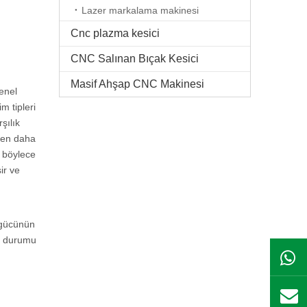
Lazer markalama makinesi
Cnc plazma kesici
CNC Salınan Bıçak Kesici
Masif Ahşap CNC Makinesi
enel
m tipleri
şılık
çten daha
, böylece
ir ve
 gücünün
ın durumu