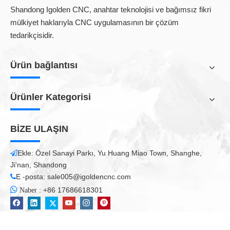
lazer sızdırmazlık vb. İle yaygın olarak kullanılmaktadır.
Shandong Igolden CNC, anahtar teknolojisi ve bağımsız fikri
mülkiyet haklarıyla CNC uygulamasının bir çözüm
Şirketimiz pazar odaklı iş prensiplerine bağlı kalmakta ve \"Önce
Kalite ve Müşteri Önce\" iş felsefesini uygular. Müşterilerimize
tedarikçisidir.
tasarım, sabitleme, eğitim, bakım vb. Hizmetlerini sunabilecek
20'den fazla satış ve servis departmanı kurduk. Çin'de satışın
Ürün bağlantısı
yanı sıra, ürünlerimiz Orta Doğu, Afrika, Avrupa ve ABD de dahil
olmak üzere dünyada ihracat yapıyor.
Ürünler Kategorisi
BİZE ULAŞIN
Otomatik ahşap vakum makinası
Ekle: Özel Sanayi Parkı, Yu Huang Miao Town, Shanghe,

Ji'nan, Shandong
E -posta:
sale005@igoldencnc.com


:
+86 17686618301
Naber
Tüm ürünler