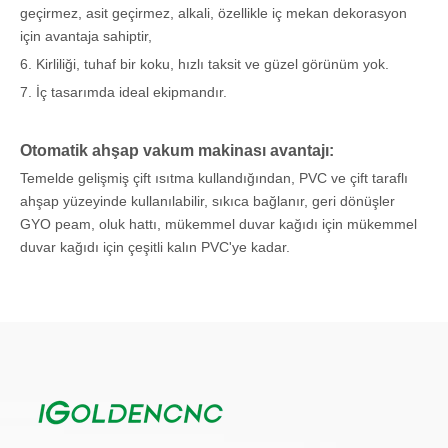
geçirmez, asit geçirmez, alkali, özellikle iç mekan dekorasyon
için avantaja sahiptir,
6. Kirliliği, tuhaf bir koku, hızlı taksit ve güzel görünüm yok.
7. İç tasarımda ideal ekipmandır.
Otomatik ahşap vakum makinası avantajı:
Temelde gelişmiş çift ısıtma kullandığından, PVC ve çift taraflı
ahşap yüzeyinde kullanılabilir, sıkıca bağlanır, geri dönüşler
GYO peam, oluk hattı, mükemmel duvar kağıdı için mükemmel
duvar kağıdı için çeşitli kalın PVC'ye kadar.
Biz CNC yönlendiricileri, lazer oyma makineleri, lazer kesim
makineleri, plazma kesme makineleri, kesme ploterleri vb.
İmalat ve satış entegre bir şirketiz. Ana konfigürasyon tümü
İtalya, Japonya, Almanya, vb ithal edilen en iyi parçaları
benimsemiştir. Ürünlerimizi geliştirmek için teknolojiler üretmek.
Ürünlerimiz reklam, ağaç işleme, sanat eserleri, model, elektrikli,
CAD / CAM endüstrisi modelleri, giyim, paket baskı, işaretleme,