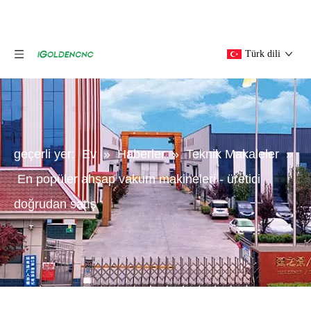
Türk dili
geçerli yer:
Ev
»
Haberler
»
Teknik Makaleler
»
En popüler ahşap vakum makineleri - üretici
doğrudan satış