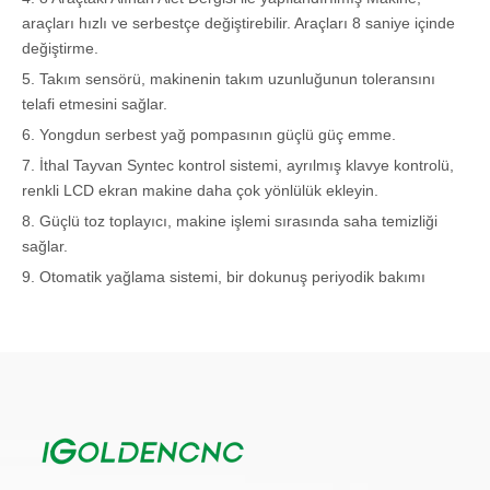
araçları hızlı ve serbestçe değiştirebilir. Araçları 8 saniye içinde
değiştirme.
5. Takım sensörü, makinenin takım uzunluğunun toleransını
telafi etmesini sağlar.
6. Yongdun serbest yağ pompasının güçlü güç emme.
7. İthal Tayvan Syntec kontrol sistemi, ayrılmış klavye kontrolü,
renkli LCD ekran makine daha çok yönlülük ekleyin.
8. Güçlü toz toplayıcı, makine işlemi sırasında saha temizliği
sağlar.
9. Otomatik yağlama sistemi, bir dokunuş periyodik bakımı
kolayca bitirebilir.
Çözülebilir işleme
1. Sondaj: Çeşitli panolarda farklı boyutlarda delik açmak için
farklı çap matkapları benimser.
2. Grooving: Grooving veya slotting yapmak için uygun aletler
ile, ayrıca Lamello için Clamex eklem yuvalarını da bitirebilir.