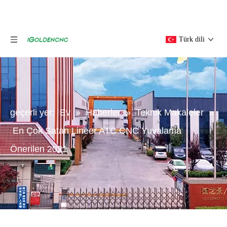
Türk dili
geçerli yer:
Ev
»
Haberler
»
Teknik Makaleler
»
En Çok Satan Lineer ATC CNC Yuvalama
Önerilen 2021