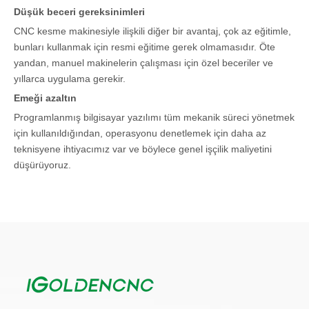
Düşük beceri gereksinimleri
CNC kesme makinesiyle ilişkili diğer bir avantaj, çok az eğitimle,
bunları kullanmak için resmi eğitime gerek olmamasıdır. Öte
yandan, manuel makinelerin çalışması için özel beceriler ve
yıllarca uygulama gerekir.
Emeği azaltın
Programlanmış bilgisayar yazılımı tüm mekanik süreci yönetmek
için kullanıldığından, operasyonu denetlemek için daha az
teknisyene ihtiyacımız var ve böylece genel işçilik maliyetini
düşürüyoruz.
Esneklik
CNC işlemeyle ilişkili bir diğer avantaj, yazılımın farklı parçaları
üretmek için kolayca ve hızlı bir şekilde yeniden
programlanabilmesidir, böylece işlem müşterilerin değişen
ihtiyaçlarına göre uyarlanabilir.
Fitness
CNC işleme teknolojisi, manuel işlevlerin sınırlarını zorlamak için
bilgisayar hassasiyetini kullanır. Makineyi kullanmak, daha