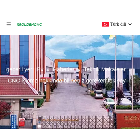
Türk dili
geçerli yer:
Ev
»
Haberler
»
Teknik Makaleler
»
CNC işleme hakkında bilmeniz gereken tek şey