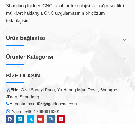
karmaşık işlemleri yönetmeyi kolaylaştırır. Sütun imalatı,
Shandong Igolden CNC, anahtar teknolojisi ve bağımsız fikri
frezeleme, tornalama, şekillendirme ve damgalama dahil olmak
mülkiyet haklarıyla CNC uygulamasının bir çözüm
üzere çeşitli CNC işleme yeteneklerini artırabilir.
tedarikçisidir.
Ürün bağlantısı
Ürünler Kategorisi
BİZE ULAŞIN
Ekle: Özel Sanayi Parkı, Yu Huang Miao Town, Shanghe,

Ji'nan, Shandong
CNC router makineden oluşur
E -posta:
sale005@igoldencnc.com

Giriş aygıtı

:
+86 17686618301
Naber
Çeşitli giriş aygıtları arasında sıkıştırma aygıtları, optik diskler ve
diğer modern veri aktarım bileşenleri bulunur.
Parça İşleme