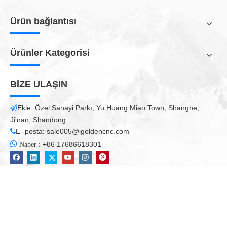
Bizim Hizmetler
Ön satış
 Ücretsiz satış öncesi danışma
 Ücretsiz örnek testi
 Profesyonel CNC çözümleri
 Müşteri alımı
 7 gün içinde hızlı teslimat (stokta mevcuttur)
 30 gün içinde teslim edilen özelleştirilmiş makineler
Satış sonrası
 2 yıllık garanti
 12 saat içinde hızlı geri bildirim ve satış sonrası hizmet
 Hızlı yedek parçalar ve teknik yardım
 Ücretsiz eğitim hizmetleri
 Özel tasarım, özelleştirilmiş, OEM siparişi