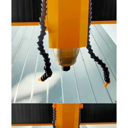
Bilgisayar Otomatik Taş Oyma Makinesi
Özellikleri:
1. Karıştırılmış çelik kaynaklı torna yatak, yüksek sıcaklık
altında işlenen stabilize edici, minimum bozulma,
mükemmel sertlik ve kuvvetli mukavemet sağlar.
2..High Hassas Top Vidası İletimi, yüksek doğruluk, hızlı
hız ve güçlü güç sağlar.
3.Portlu kare doğrusal kılavuz ray yüksek doğruluk,
maksimum iş yükü ve uzun servis süresi sağlar.
4. iyi seçilmiş marka parçaları ile en iyi mekanik ve elektrik
tasarımı arıza oranını en aza indirir.
5. Su deposu ve otomatik soğutma su temini sistemi ile
yapılandırılmıştır.
6. Aşırı toza dayanıklı ve suya dayanıklı tasarım,
makinenin tüm hareketli kısımlarını korur.