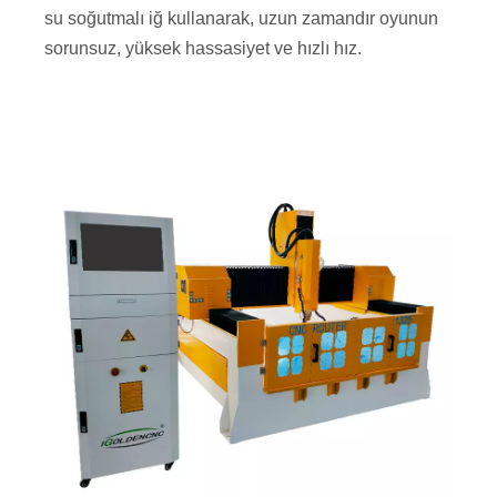
En klasik stil
, yüksek güçlü
Taş CNC gravür makinesi
su soğutmalı iğ kullanarak, uzun zamandır oyunun
sorunsuz, yüksek hassasiyet ve hızlı hız.