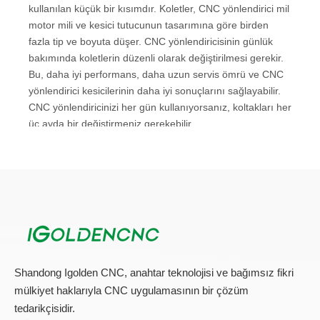
3D Taş Oyma Makinesi Fabrikası Taş Oyma Makinesi
Uygulaması
Uygulanabilir malzemeler
Mermer, Granit, Chaina Siyah, Bluestone, Yeşim,
Seramik, Kristal, Cam, Organik Camda Plastik, Kimyasal
Sentez, PVC Board, Bambu, Alüminyum Kompozit Panel,
Metal, Metal, Plastik ve Diğer Meteryaller Hat oyma, 3D
keskin taban, 3D Keskin Alt Sülün, 3D kabartma, kesme,
kenarın pahlanması, kesme ve delme işlemi.
Başvuru
Taş, mezar taşı işleme, reklam, dekorasyon, sanat ve el
sanatları endüstrisi vb.