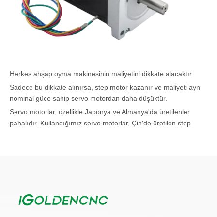
Herkes ahşap oyma makinesinin maliyetini dikkate alacaktır.
Sadece bu dikkate alınırsa, step motor kazanır ve maliyeti aynı
nominal güce sahip servo motordan daha düşüktür.
Servo motorlar, özellikle Japonya ve Almanya'da üretilenler
pahalıdır. Kullandığımız servo motorlar, Çin'de üretilen step
motorlara göre daha pahalı olan Japonya'da üretilmektedir.
Kullandığımız step motor firması da bir Alman üretici ile işbirliği
yapmaktadır.
Hız ve Tork
Servolar, 2000 RPM'den daha yüksek hızlar gerektiren
uygulamalar ve yüksek hızlarda yüksek torklu veya yüksek
dinamik yanıtlı uygulamalar için çok uygundur.