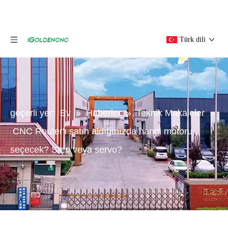
Türk dili
geçerli yer:
Ev
»
Haberler
»
Teknik Makaleler
»
CNC Router'ı satın aldığınızda hangi motoru
seçecek? Step veya servo?