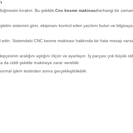
ı
ğmesini bırakın. Bu şekilde,
Cnc kesme makinası
herhangi bir zama
şletim sistemini girin, ekipmanı kontrol eden yazılımı bulun ve bilgisa
 edin. Sistemdeki CNC kesme makinası hakkında bir hata mesajı varsa, 
epçesinin aralığını aştığını ölçün ve ayarlayın. İş parçası çok büyük o
 da ciddi şekilde makineye zarar verebilir.
ormal işlem testinden sonra gerçekleştirilebilir.