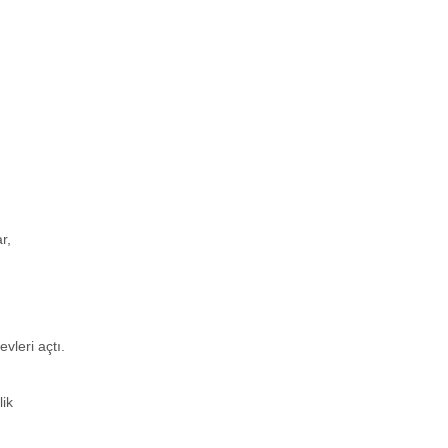
r,
vleri açtı.
lik