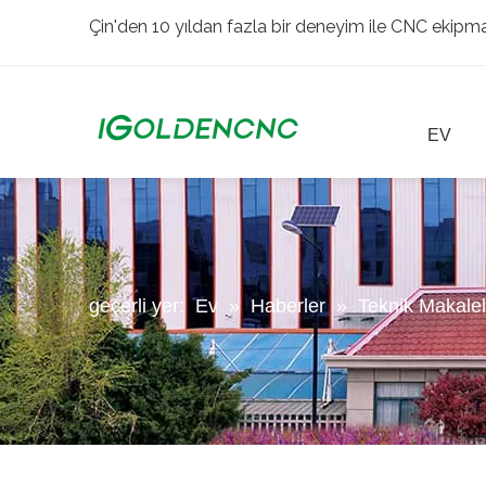
Çin'den 10 yıldan fazla bir deneyim ile CNC ekipman
EV
geçerli yer:
Ev
»
Haberler
»
Teknik Makalel