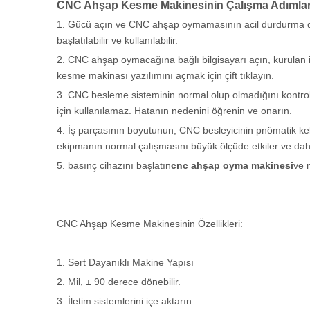
CNC Ahşap Kesme Makinesinin Çalışma Adımlar
1. Gücü açın ve CNC ahşap oymamasının acil durdurma dü
başlatılabilir ve kullanılabilir.
2. CNC ahşap oymacağına bağlı bilgisayarı açın, kurulan i
kesme makinası yazılımını açmak için çift tıklayın.
3. CNC besleme sisteminin normal olup olmadığını kontrol
için kullanılamaz. Hatanın nedenini öğrenin ve onarın.
4. İş parçasının boyutunun, CNC besleyicinin pnömatik kel
ekipmanın normal çalışmasını büyük ölçüde etkiler ve daha
5. basınç cihazını başlatın
cnc ahşap oyma makinesi
ve n
CNC Ahşap Kesme Makinesinin Özellikleri:
1. Sert Dayanıklı Makine Yapısı
2. Mil, ± 90 derece dönebilir.
3. İletim sistemlerini içe aktarın.