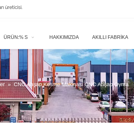
 üreticisi.
ÜRÜN:% S
HAKKIMIZDA
AKILLI FABRIKA
er
»
CNC Ahşap Kesme Makinası CNC Ahşap Oyma