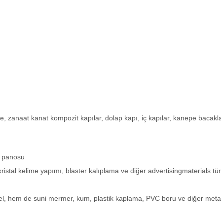
, zanaat kanat kompozit kapılar, dolap kapı, iç kapılar, kanepe bacakla
an panosu
stal kelime yapımı, blaster kalıplama ve diğer advertisingmaterials türe
kel, hem de suni mermer, kum, plastik kaplama, PVC boru ve diğer meta