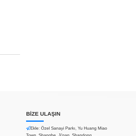
BİZE ULAŞIN
Ekle: Özel Sanayi Parkı, Yu Huang Miao

Town, Shanghe, Ji'nan, Shandong