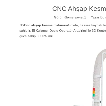
CNC Ahşap Kesm
Görüntüleme sayısı:
1
Yazar:Bu si
NS
Cnc ahşap kesme makinası
Gövde, hassas kaynak temp
sahiptir. El Kullanıcı Dostu Operatör Arabirimi ile 3D Kontr
güce sahip 3000W mil.