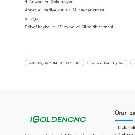
4. Artwork ve Dekorasyon
Ahşap el; hediye kutusu; Mücevher kutusu
5. Diğer
Rölyef heykel ve 3D oyma ve Silindirik nesnesi.
cnc ahşap kesme makinası
Cnc ahşap oyma
Ürün ba
5 eksenli