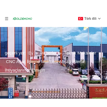
Türk dili
geçerli yer:
Ev
»
Haberler
»
Teknik Makaleler
»
CNC Ağaç İşleme Makinesi Ahşap İşleme
İhtiyaçlarınızı Tanışın