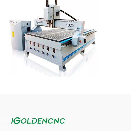
CNC ağaç işleme makinesi nedir?
Ağaç işleme makinesi, bir tür CNC oyma makinesidir. CNC ağaç
işleme makinesi, reklam gravür makineleri ve taş oyma
makineleri, EPS köpük kesme makinesi vb. Dahil olmak üzere
birçok CNC oyma makinesi türü vardır. CNC ağaç işleme
makinesi otomatik bir makinedir. Kullanıcı, istenen kalıbı
tasarlamak için bilgisayardaki yazılımı kullanabilir ve ardından