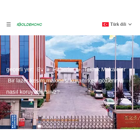
Türk dili
geçerli yer:
Ev
»
Haberler
»
Teknik Makaleler
»
Bir lazer kesim makinesi kullanırken gözlerinizi
nasıl koruyabilirsiniz?