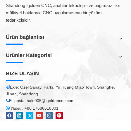
Shandong Igolden CNC, anahtar teknolojisi ve bağımsız fikri
mülkiyet haklarıyla CNC uygulamasının bir çözüm
tedarikçisidir.
Ürün bağlantısı
Ürünler Kategorisi
BİZE ULAŞIN
Ekle: Özel Sanayi Parkı, Yu Huang Miao Town, Shanghe,

Ji'nan, Shandong
E -posta:
sale005@igoldencnc.com


:
+86 17686618301
Naber