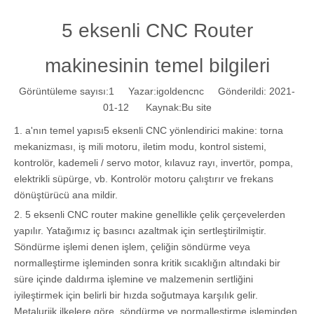
5 eksenli CNC Router
makinesinin temel bilgileri
Görüntüleme sayısı:
1
Yazar:igoldencnc Gönderildi: 2021-
01-12 Kaynak:
Bu site
1. a'nın temel yapısı
5 eksenli CNC yönlendirici makine
: torna
mekanizması, iş mili motoru, iletim modu, kontrol sistemi,
kontrolör, kademeli / servo motor, kılavuz rayı, invertör, pompa,
elektrikli süpürge, vb. Kontrolör motoru çalıştırır ve frekans
dönüştürücü ana mildir.
2. 5 eksenli CNC router makine genellikle çelik çerçevelerden
yapılır. Yatağımız iç basıncı azaltmak için sertleştirilmiştir.
Söndürme işlemi denen işlem, çeliğin söndürme veya
normalleştirme işleminden sonra kritik sıcaklığın altındaki bir
süre içinde daldırma işlemine ve malzemenin sertliğini
iyileştirmek için belirli bir hızda soğutmaya karşılık gelir.
Metalurjik ilkelere göre, söndürme ve normalleştirme işleminden