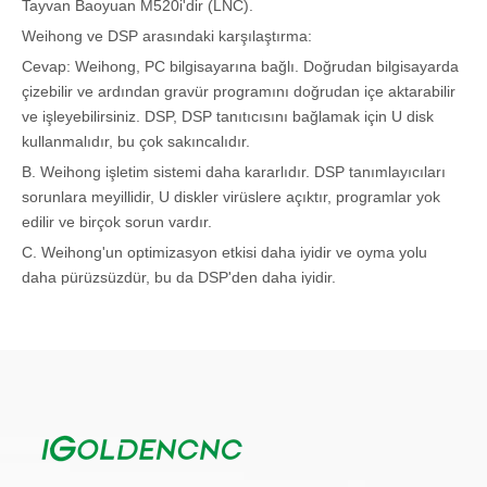
Tayvan Baoyuan M520i'dir (LNC).
Weihong ve DSP arasındaki karşılaştırma:
Cevap: Weihong, PC bilgisayarına bağlı. Doğrudan bilgisayarda
çizebilir ve ardından gravür programını doğrudan içe aktarabilir
ve işleyebilirsiniz. DSP, DSP tanıtıcısını bağlamak için U disk
kullanmalıdır, bu çok sakıncalıdır.
B. Weihong işletim sistemi daha kararlıdır. DSP tanımlayıcıları
sorunlara meyillidir, U diskler virüslere açıktır, programlar yok
edilir ve birçok sorun vardır.
C. Weihong'un optimizasyon etkisi daha iyidir ve oyma yolu
daha pürüzsüzdür, bu da DSP'den daha iyidir.
D. DSP denetleyicisinin belleği yalnızca 128MB'dir. Sınırlı dosya
depolama alanı nedeniyle dosyalar kalıcı olarak silinmelidir.
7. Kılavuz rayı: Dairesel kılavuz rayı ve dikdörtgen doğrusal
kılavuz rayı (kare kılavuz rayı) olarak ikiye ayrılır. İthal
dikdörtgen doğrusal kılavuz rayın kararlılığı ve doğruluğu, ulusal
silindirik kılavuz rayın 30 katına ulaşabilir.
8. Vakum pompası. Reklam makinesinin bir pompası yoktur,