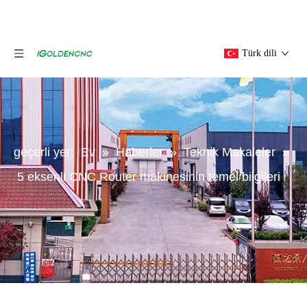
Türk dili
geçerli yer:
Ev
»
Haberler
»
Teknik Makaleler
»
5 eksenli CNC Router makinesinin temel bilgileri