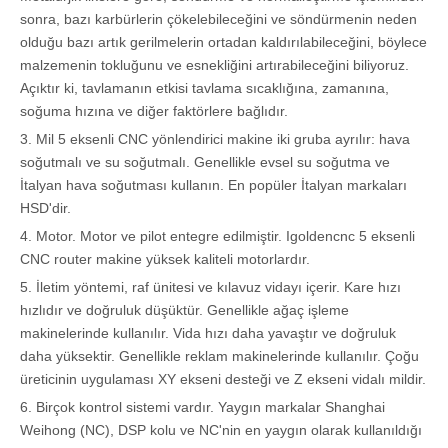
sonra, bazı karbürlerin çökelebileceğini ve söndürmenin neden
olduğu bazı artık gerilmelerin ortadan kaldırılabileceğini, böylece
malzemenin tokluğunu ve esnekliğini artırabileceğini biliyoruz.
Açıktır ki, tavlamanın etkisi tavlama sıcaklığına, zamanına,
soğuma hızına ve diğer faktörlere bağlıdır.
3. Mil 5 eksenli CNC yönlendirici makine iki gruba ayrılır: hava
soğutmalı ve su soğutmalı. Genellikle evsel su soğutma ve
İtalyan hava soğutması kullanın. En popüler İtalyan markaları
HSD'dir.
4. Motor. Motor ve pilot entegre edilmiştir. Igoldencnc 5 eksenli
CNC router makine yüksek kaliteli motorlardır.
5. İletim yöntemi, raf ünitesi ve kılavuz vidayı içerir. Kare hızı
hızlıdır ve doğruluk düşüktür. Genellikle ağaç işleme
makinelerinde kullanılır. Vida hızı daha yavaştır ve doğruluk
daha yüksektir. Genellikle reklam makinelerinde kullanılır. Çoğu
üreticinin uygulaması XY ekseni desteği ve Z ekseni vidalı mildir.
6. Birçok kontrol sistemi vardır. Yaygın markalar Shanghai
Weihong (NC), DSP kolu ve NC'nin en yaygın olarak kullanıldığı