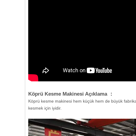
Köprü Kesme Makinesi Açıklama ：
Köprü kesme makinesi hem küçük hem de büyük fabrika i
kesmek için iyidir.