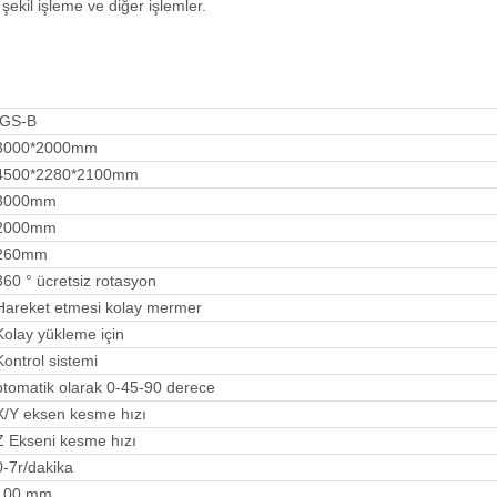
 şekil işleme ve diğer işlemler.
IGS-B
3000*2000mm
4500*2280*2100mm
3000mm
2000mm
260mm
360 ° ücretsiz rotasyon
Hareket etmesi kolay mermer
Kolay yükleme için
Kontrol sistemi
otomatik olarak 0-45-90 derece
X/Y eksen kesme hızı
Z Ekseni kesme hızı
0-7r/dakika
100 mm