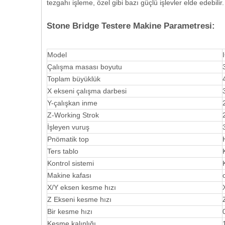
tezgahı işleme, özel gibi bazı güçlü işlevler elde edebilir.
Stone Bridge Testere Makine Parametresi:
Model
Çalışma masası boyutu
Toplam büyüklük
X ekseni çalışma darbesi
Y-çalışkan inme
Z-Working Strok
İşleyen vuruş
Pnömatik top
Ters tablo
Kontrol sistemi
Makine kafası
X/Y eksen kesme hızı
Z Ekseni kesme hızı
Bir kesme hızı
Kesme kalınlığı