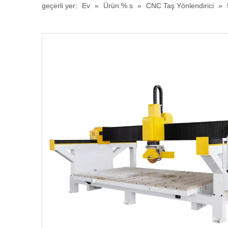
geçerli yer:
Ev
»
Ürün:% s
»
CNC Taş Yönlendirici
»