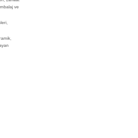
 ambalaj ve
eri,
ramik,
mayan