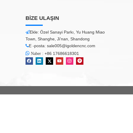
BİZE ULAŞIN
Ekle: Özel Sanayi Parkı, Yu Huang Miao

Town, Shanghe, Ji'nan, Shandong
E -posta:
sale005@igoldencnc.com


:
+86 17686618301
Naber