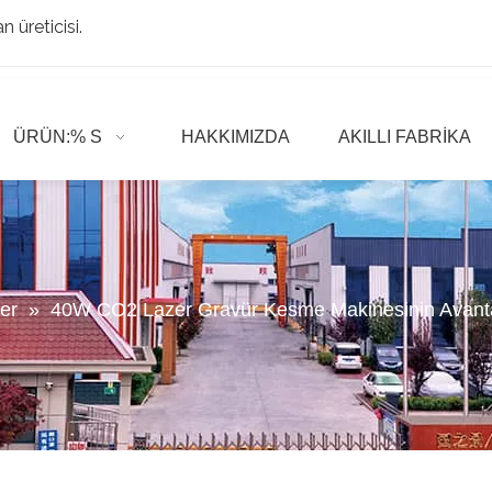
 üreticisi.
ÜRÜN:% S
HAKKIMIZDA
AKILLI FABRIKA
er
»
40W CO2 Lazer Gravür Kesme Makinesinin Avanta