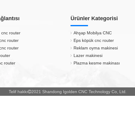
ğlantısı
Ürünler Kategorisi
 cnc router
Ahşap Mobilya CNC
cnc router
Eps köpük cnc router
cnc router
Reklam oyma makinesi
router
Lazer makinesi
c router
Plazma kesme makinası
Telif hakkı
2021 Shandong Igolden CNC Technology Co, Ltd.
