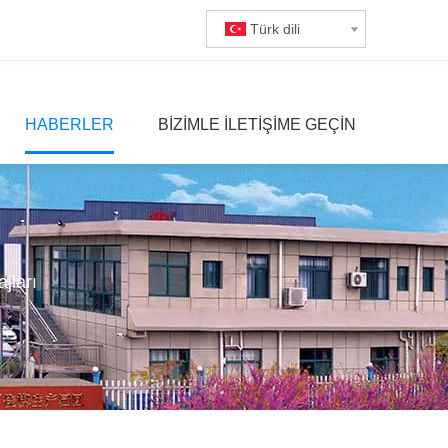
Türk dili
HABERLER
BIZIMLE ILETIŞIME GEÇIN
jları