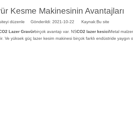
r Kesme Makinesinin Avantajları
teyi düzenle Gönderildi: 2021-10-22 Kaynak:
Bu site
CO2 Lazer Gravür
birçok avantajı var. NS
CO2 lazer kesici
Metal malze
ilir. Ve yüksek güç lazer kesim makinesi birçok farklı endüstride yaygın 