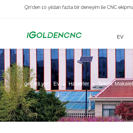
Çin'den 10 yıldan fazla bir deneyim ile CNC ekipman
EV
geçerli yer:
Ev
»
Haberler
»
Teknik Makalel