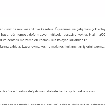
rladığınız deseni kazabilir ve kesebilir. Öğrenmesi ve çalışması çok kolay
 hasar görmemesi, deformasyon, yüksek hassasiyet yoktur. Hızlı hız
CO
rt ve sentetik malzemeleri kesmek için kolayca kullanılabilir.
rına sahiptir. Lazer oyma kesme makinesi kullanıcıları işlerini yapmala
anti süresi ücretsiz değiştirme dahilinde herhangi bir kalite sorunu
ık navigasyon modeli, ahşap oyuncaklar), reklam, dekoratif ve dekorasy