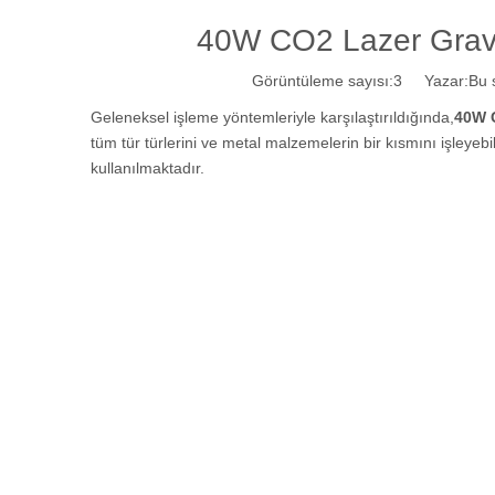
40W CO2 Lazer Gravü
Görüntüleme sayısı:
3
Yazar:Bu si
Geleneksel işleme yöntemleriyle karşılaştırıldığında,
40W 
tüm tür türlerini ve metal malzemelerin bir kısmını işleyeb
kullanılmaktadır.