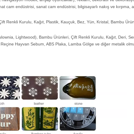
sanat cam endüstrisi, sanat cam endüstrisi, bilgisayarlı nakış ve kırpma,
t Renkli Kurulu, Kağıt, Plastik, Kauçuk, Bez, Yün, Kristal, Bambu Ürünl
aulownia, Lightwood), Bambu Ürünleri, Çift Renkli Kurulu, Kağıt, Deri, Se
nuz, Reçine Hayvan Sebum, ABS Plaka, Lamba Gölge ve diğer metalik ol