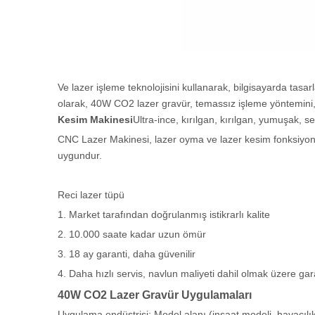
Ve lazer işleme teknolojisini kullanarak, bilgisayarda tasa
olarak, 40W CO2 lazer gravür, temassız işleme yöntemini,
Kesim Makinesi
Ultra-ince, kırılgan, kırılgan, yumuşak, se
CNC Lazer Makinesi, lazer oyma ve lazer kesim fonksiyonla
uygundur.
Reci lazer tüpü
1. Market tarafından doğrulanmış istikrarlı kalite
2. 10.000 saate kadar uzun ömür
3. 18 ay garanti, daha güvenilir
4. Daha hızlı servis, navlun maliyeti dahil olmak üzere gar
40W CO2 Lazer Gravür Uygulamaları
Uygulama endüstrisi: Model alanı (inşaat modeli, havacıl