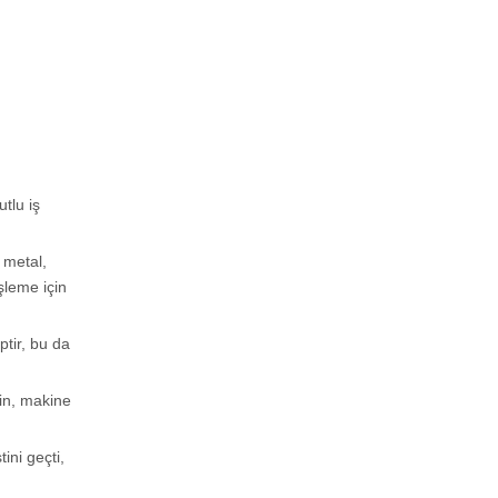
tlu iş
 metal,
şleme için
tir, bu da
ğin, makine
ni geçti,