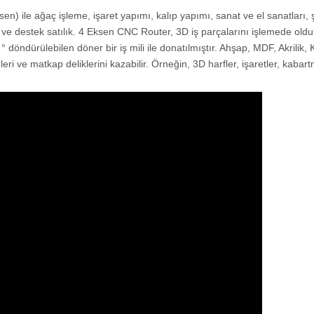
sen) ile ağaç işleme, işaret yapımı, kalıp yapımı, sanat ve el sanatları, 
s ve destek satılık. 4 Eksen CNC Router, 3D iş parçalarını işlemede olduk
80 ° döndürülebilen döner bir iş mili ile donatılmıştır. Ahşap, MDF, Akrilik,
 ve matkap deliklerini kazabilir. Örneğin, 3D harfler, işaretler, kabart