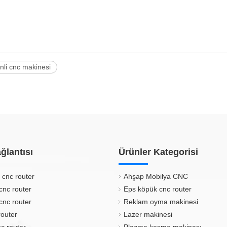
nli cnc makinesi
ğlantısı
Ürünler Kategorisi
 cnc router
Ahşap Mobilya CNC
cnc router
Eps köpük cnc router
cnc router
Reklam oyma makinesi
router
Lazer makinesi