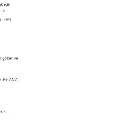
k için
lir.
al PMI
u çözer ve
de bir CNC
ekir.