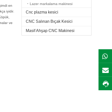
Lazer markalama makinesi
şimdi en
ça iyidir.
Cnc plazma kesici
 Köpük,
CNC Salınan Bıçak Kesici
malar ve
Masif Ahşap CNC Makinesi