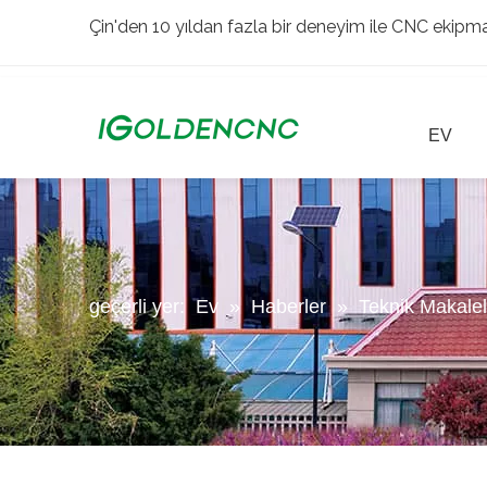
Çin'den 10 yıldan fazla bir deneyim ile CNC ekipman
EV
geçerli yer:
Ev
»
Haberler
»
Teknik Makalel