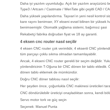
Daha iyi yazılım uyumluluğu. Açık bir yazılım arayüzünü be
Type3 / Artcam / Castmate / WenTate gibi çeşitli CAD / CAM
Daha yüksek yapılandırma. Tayvan'ın yeni nesil kontrol sist
kare rayını benimser, XY ekseni evsel bilinen bir yüksek has
benimsemiştir. Otomatik yağlama sistemi, bağımsız şasi
Rekabetçi fabrika doğrudan fiyat ve 18 ay garanti.
4 eksen cnc router nasıl seçilir
4 eksen CNC router çok verimlidir, 4 eksenli CNC yönlendir
tüm parçayı çoklu sıkma olmadan tamamlayabilir.
Ancak, 4 ekseni CNC router gerekli bir seçim değildir. Y
yönlendiricinin T-Oğuna bir CNC dönen bir tablo ekledik. Ö
dönen tablo eklemek de mümkündür.
Doğru CNC döner tablosu nasıl seçilir:
Her şeyden önce, çoğunlukla CNC makinesi üreticileri tara
CNC döndürülebilir üreticiyi onayladıktan sonra, kendi bö
Servo motor tork ve güç seçin
Seçenek: Manuel Punta