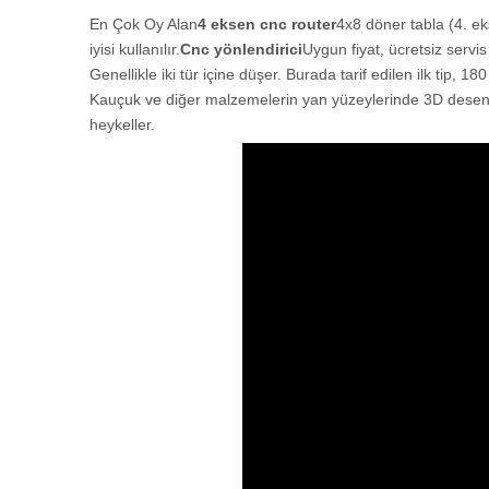
En Çok Oy Alan
4 eksen cnc router
4x8 döner tabla (4. ek
iyisi kullanılır.
Cnc yönlendirici
Uygun fiyat, ücretsiz servi
Genellikle iki tür içine düşer. Burada tarif edilen ilk tip, 1
Kauçuk ve diğer malzemelerin yan yüzeylerinde 3D desenleri
heykeller.