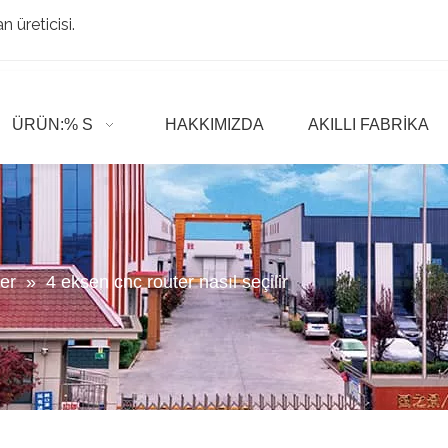
 üreticisi.
ÜRÜN:% S
HAKKIMIZDA
AKILLI FABRIKA
er
»
4 eksen cnc router nasıl seçilir