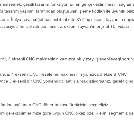
nimsemek, çeşitli tasarım fonksiyonlarının gerçekleştirilmesini sağlama
 tasarım yazılımı tarafından oluşturulan işleme kodları ile uyumlu olabi
emi; İtalya hava soğutmalı mil ithal etti. XYZ üç eksen, Tayvan'ın orijin
sasiyetli helisel rafı benimser, Z ekseni Tayvan'ın orijinal TBI vidası
ici, 3 eksenli CNC makinesinin yalnızca bir yüzeyi işleyebileceği sorun
ukarıda, 4 eksenli CNC frezeleme makinesinin yalnızca 3 eksenli CNC
nce 3 eksenli bir CNC yönlendirici satın almak istiyorsanız, gerektiğin
fından sağlanan CNC döner tablosu üreticisini seçmeliyiz.
lüm gereksinimlerimize göre uygun CNC pikap özelliklerini seçmemiz ger