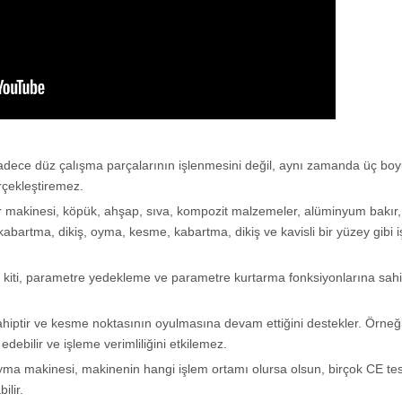
adece düz çalışma parçalarının işlenmesini değil, aynı zamanda üç boyu
rçekleştiremez.
r makinesi, köpük, ahşap, sıva, kompozit malzemeler, alüminyum bakır,
bartma, dikiş, oyma, kesme, kabartma, dikiş ve kavisli bir yüzey gibi i
 kiti, parametre yedekleme ve parametre kurtarma fonksiyonlarına sahip
e sahiptir ve kesme noktasının oyulmasına devam ettiğini destekler. Örne
edebilir ve işleme verimliliğini etkilemez.
a makinesi, makinenin hangi işlem ortamı olursa olsun, birçok CE testi
ilir.