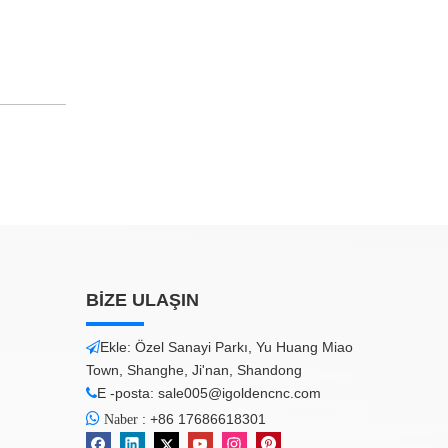
BİZE ULAŞIN
Ekle: Özel Sanayi Parkı, Yu Huang Miao

Town, Shanghe, Ji'nan, Shandong
E -posta:
sale005@igoldencnc.com


:
+86 17686618301
Naber