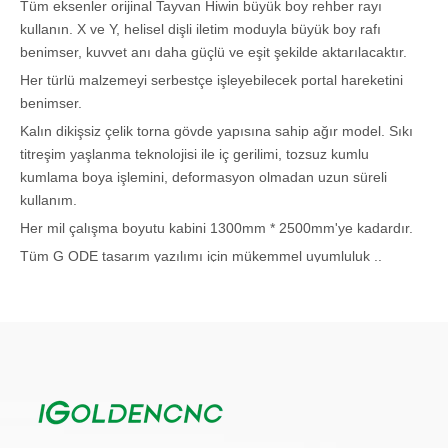
Tüm eksenler orijinal Tayvan Hiwin büyük boy rehber rayı
kullanın. X ve Y, helisel dişli iletim moduyla büyük boy rafı
benimser, kuvvet anı daha güçlü ve eşit şekilde aktarılacaktır.
Her türlü malzemeyi serbestçe işleyebilecek portal hareketini
benimser.
Kalın dikişsiz çelik torna gövde yapısına sahip ağır model. Sıkı
titreşim yaşlanma teknolojisi ile iç gerilimi, tozsuz kumlu
kumlama boya işlemini, deformasyon olmadan uzun süreli
kullanım.
Her mil çalışma boyutu kabini 1300mm * 2500mm'ye kadardır.
Tüm G ODE tasarım yazılımı için mükemmel uyumluluk ..
Gelişmiş dosya ön işlem işlevi, dosyalardaki hatayı düzeltebilir
ve birden fazla ulusal ve uluslararası yazılımın işlem kodlarıyla
uyumludur.
Uygulanabilir Zehirliler
Kapı, pencere, dolap, zanaat ahşap kapı, sandalye gibi mobilya
yapmak için her türlü odun üzerinde kesme ve oyma ahşap
işleme.