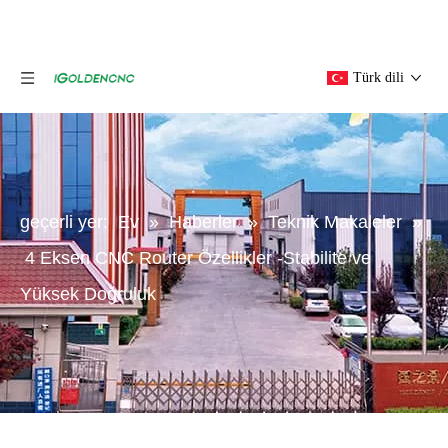
Türk dili
geçerli yer:
Ev
»
Haberler
»
Teknik Makaleler
»
4 Eksen CNC Router Özellikler -Stabilite ve
Yüksek Doğruluk