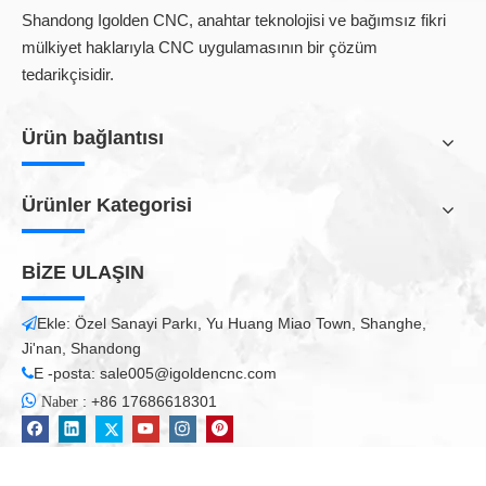
Ayrıca gitar, keman ve diğer müzik aleti gravür, kesme ve
Shandong Igolden CNC, anahtar teknolojisi ve bağımsız fikri
frezeleme için de uygundur.
mülkiyet haklarıyla CNC uygulamasının bir çözüm
tedarikçisidir.
Ürün bağlantısı
Ürünler Kategorisi
BİZE ULAŞIN
Ekle: Özel Sanayi Parkı, Yu Huang Miao Town, Shanghe,

Ji'nan, Shandong
E -posta:
sale005@igoldencnc.com


:
+86 17686618301
Naber