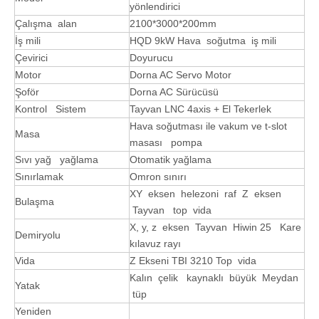
yönlendirici
Çalışma alan
2100*3000*200mm
İş mili
HQD 9kW Hava soğutma iş mili
Çevirici
Doyurucu
Motor
Dorna AC Servo Motor
Şoför
Dorna AC Sürücüsü
Kontrol Sistem
Tayvan LNC 4axis + El Tekerlek
Hava soğutması ile vakum ve t-slot
Masa
masası pompa
Sıvı yağ yağlama
Otomatik yağlama
Sınırlamak
Omron sınırı
XY eksen helezoni raf Z eksen
Bulaşma
Tayvan top vida
X, y, z eksen Tayvan Hiwin 25 Kare
Demiryolu
kılavuz rayı
Vida
Z Ekseni TBI 3210 Top vida
Kalın çelik kaynaklı büyük Meydan
Yatak
tüp
Yeniden