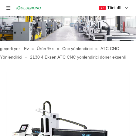
Türk dili
geçerli yer:
Ev
»
Ürün:% s
»
Cnc yönlendirici
»
ATC CNC
Yönlendirici
»
2130 4 Eksen ATC CNC yönlendirici döner eksenli