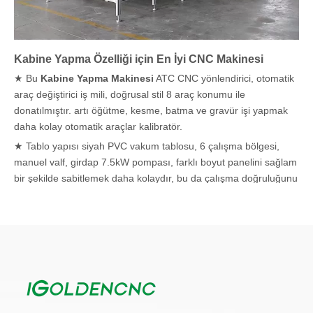
Kabine Yapma Özelliği için En İyi CNC Makinesi
★ Bu
Kabine Yapma Makinesi
ATC CNC yönlendirici, otomatik
araç değiştirici iş mili, doğrusal stil 8 araç konumu ile
donatılmıştır. artı öğütme, kesme, batma ve gravür işi yapmak
daha kolay otomatik araçlar kalibratör.
★ Tablo yapısı siyah PVC vakum tablosu, 6 çalışma bölgesi,
manuel valf, girdap 7.5kW pompası, farklı boyut panelini sağlam
bir şekilde sabitlemek daha kolaydır, bu da çalışma doğruluğunu
garanti edebilir.
★ Makinenin CNC yönlendirici denetleyicisi, hepsi çalıştırılması
çok kolay olan ve Type3, Alphacam ve Ucancam gibi birçok
yazılımla eşleşebilen Syntec veya LNC MW2200A, MACH4 ve
Syntec'tir. 、.