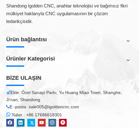
Shandong Igolden CNC, anahtar teknolojisi ve bağımsız fikri
mülkiyet haklarıyla CNC uygulamasının bir çözüm
tedarikçisidir.
Ürün bağlantısı
Ürünler Kategorisi
BİZE ULAŞIN
Kabine Yapma Avantajları için En İyi CNC Makinesi:
• İkiz motorlar tarafından elde edilen portal konumlandırma ile
Ekle: Özel Sanayi Parkı, Yu Huang Miao Town, Shanghe,

tasarımın sertliği sayesinde tüm işleme alanında yüksek hızda
Ji'nan, Shandong
bile maksimum hassasiyet
E -posta:
sale005@igoldencnc.com

• Minimum alanda maksimum performans için tasarlanmış ve

:
+86 17686618301
Naber
yapılmış 5 eksenli çalışma ünitesi ile yüksek kalınlıkta herhangi
bir şekli bile.
• Takım değiştiricisi Mach 5 sayesinde sadece 5 saniyelik