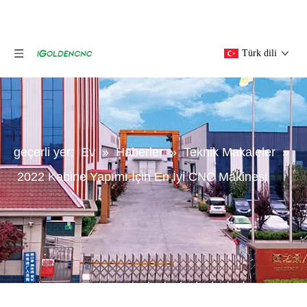
Türk dili
geçerli yer:
Ev
»
Haberler
»
Teknik Makaleler
»
2022 Kabine Yapımı İçin En İyi CNC Makinesi