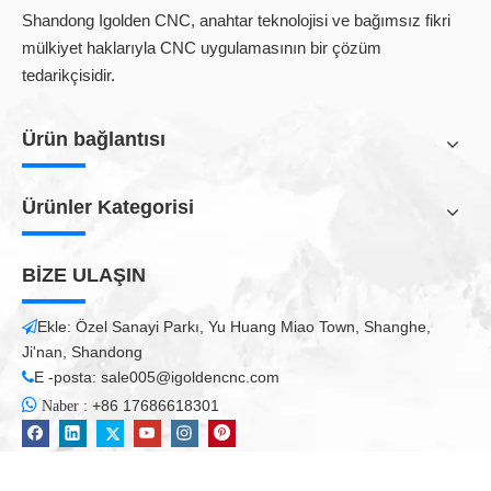
benimseyebilir. Pek çok insan, takım tezgahının sanatsal
Shandong Igolden CNC, anahtar teknolojisi ve bağımsız fikri
tasarımları ve panelleri köklü taş dokulara nasıl kazdığını merak
mülkiyet haklarıyla CNC uygulamasının bir çözüm
edebilir. Ancak ileri CNC tezgah teknolojisi ile bu mümkündür.
tedarikçisidir.
iGOLDEN, çeşitli CNC kesme makineleri sağlayan profesyonel
bir üretici ve taş CNC router ihracatçısıdır. Bu aletler, kompozit
Ürün bağlantısı
malzemeleri, metalleri, taşları ve diğer malzemeleri kesmek için
kullanılan aletleri içerir. Ayrıca taş işleme için taş lazer oyma
ekipmanı sağlıyoruz.
Ürünler Kategorisi
BİZE ULAŞIN
Ekle: Özel Sanayi Parkı, Yu Huang Miao Town, Shanghe,

Ji'nan, Shandong
E -posta:
sale005@igoldencnc.com


:
+86 17686618301
Naber
Gördüğünüz gibi, bu tasarımlar CNC router'ların mükemmel
çalışmalarıdır.
iGOLDEN, mermer, granit, traverten, kireç taşı, oniks, talk,