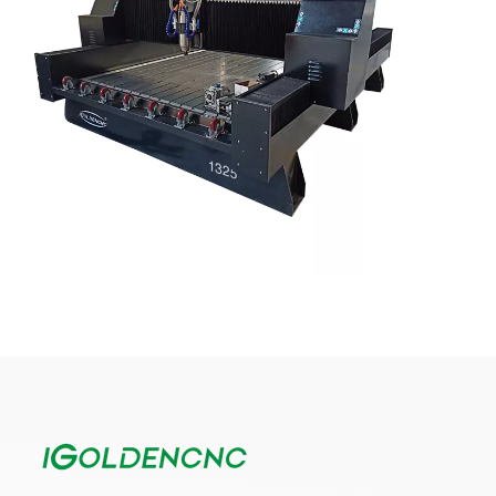
Taş CNC yönlendirici, diğer CNC makineleri gibi, kullanımı
kolaydır, işlenmesi ve kesilmesi kolaydır ve ahşap, kompozit
malzemeler, alüminyum, çelik ve mermer, yapay taş vb. Gibi her
türlü sert malzemeyi kazıyabilir. mimari unsurlar veya
rekreasyon çalışmaları artık duvar ustalarının veya
zanaatkarların çalışmalarıyla sınırlı değil. Taş CNC router aynı
çizimleri ve işlevleri sağlayabilir. Yeşim taşı veya alüminyum ağır
olsa da, taş CNC freze, seçtikleri karmaşık tasarımları da