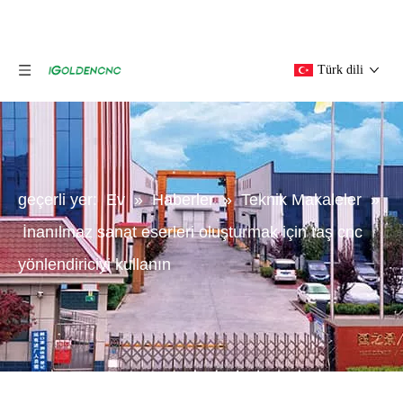
Türk dili
geçerli yer:
Ev
»
Haberler
»
Teknik Makaleler
»
İnanılmaz sanat eserleri oluşturmak için taş cnc
yönlendiriciyi kullanın