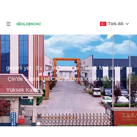
Türk dili
geçerli yer:
Ev
»
Haberler
»
Teknik Makaleler
»
Çin'de Satılık Üst CNC Plazma Kesici ve Ucuz
Yüksek Kalite