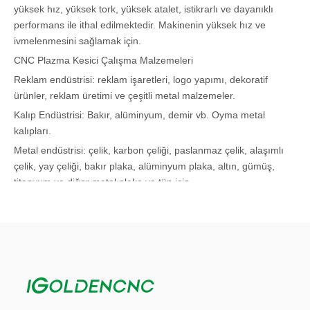
yüksek hız, yüksek tork, yüksek atalet, istikrarlı ve dayanıklı
performans ile ithal edilmektedir. Makinenin yüksek hız ve
ivmelenmesini sağlamak için.
CNC Plazma Kesici Çalışma Malzemeleri
Reklam endüstrisi: reklam işaretleri, logo yapımı, dekoratif
ürünler, reklam üretimi ve çeşitli metal malzemeler.
Kalıp Endüstrisi: Bakır, alüminyum, demir vb. Oyma metal
kalıpları.
Metal endüstrisi: çelik, karbon çeliği, paslanmaz çelik, alaşımlı
çelik, yay çeliği, bakır plaka, alüminyum plaka, altın, gümüş,
titanyum ve diğer metal plaka ve tüp için.
Rekabetçi
• Raflı demir portal, ağır kaynak çerçevesi, ağır kaynak
çerçevesi, plazma gantry cnc frezeleme makinesi tarafından
ince frezeleme, tertibat tedavisi ve titreşim yaşlanma stresi
ortadan kaldırmak için makineyi uzun süreli stabilite için sağlar.
• Huayuan (Çin) (LGK) Plazma Jeneratörü, Profesyonel Plazma
Makinesi, yüksek güvenilirlik andstability verir.