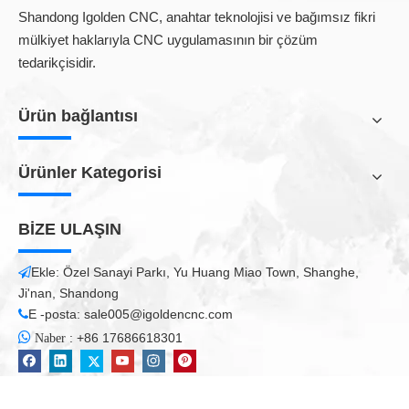
Shandong Igolden CNC, anahtar teknolojisi ve bağımsız fikri
• Stafire (Çin)
mülkiyet haklarıyla CNC uygulamasının bir çözüm
• Her türlü metal şekli sürekli kesebilir
tedarikçisidir.
• Büyük parçalar, uluslararası standartlara uygun Çin ve
ABD'den,
Ürün bağlantısı
Parametreler
Açıklama
Parametreler
Ürünler Kategorisi
Çalışma alanı
1300x2500mm
Makine gövdesi
Kalınlaşmış kare tüp kaynak gövdesi
BİZE ULAŞIN
İş masası
Testere dişi
Redüktör
Japonya Shimpo
Ekle: Özel Sanayi Parkı, Yu Huang Miao Town, Shanghe,

Ji'nan, Shandong
Kontrol sistemi
THC ile Starfire
E -posta:
sale005@igoldencnc.com

Plazma gücü
Huayuan

:
+86 17686618301
Naber
Yağlama
Otomatik
Bulaşma
X, Y-helisel raf pinyonu, z top vida